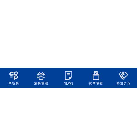
党役員
議員情報
NEWS
選挙情報
参加する
立憲民主党について
綱領
役員一覧
次の内閣
委員会委員一覧
議員・総支部長一覧
党本部所在地
都道府県連一覧
立憲民主党 活動計画・活動報告