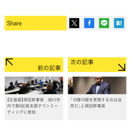
ポスト
シェア
Lineで送
は
Share
次の記事
前の記事
【北海道】岡田幹事長 旭川市
「10増10減を実現するのは当
内で第6区総支部タウンミー
然だ」と岡田幹事長
ティングに参加