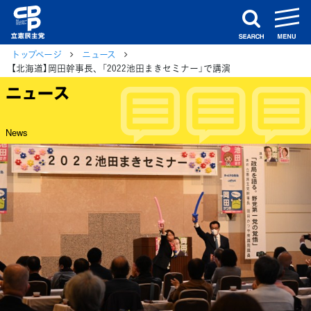
m
search
トップページ
ニュース
【北海道】岡田幹事長、「2022池田まきセミナー」で講演
ニュース
News