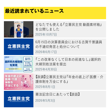
最近読まれているニュース
どなたでも使える「立憲民主党 動画素材箱」
を公開しました
2025年10月7日
6月15日の決算委員会における古賀千景議員
の不適切発言と処分について
2026年6月17日
「この改革なくして日本の前進なし」選択的
夫婦別姓法案を提出
2025年4月30日
【政調】立憲民主党は「年金の底上げ 医療・介
護体制を万全にする」
2025年8月1日
憲法記念日にあたって【談話】
2026年5月3日