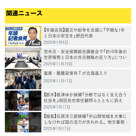
関連ニュース
【年頭会見】震災や紛争を念頭に「平穏な1年
と日本の安定を」野田代表
2026年1月4日
党外交・安全保障総合調査会で「約10年後の
世界情勢と日本の外交戦略の在り方」につい
て有識者からヒアリング
2025年11月19日
畜産・酪農政策ＷＴが北海道入り
2025年11月17日
【栃木】板津ゆか候補「分断ではなく支え合う
社会を」岡田克也常任顧問らとともに訴え
2025年7月17日
【福島】石原洋三郎候補「中山間地域を大事に
しなければ国の活力が失われる。地方重視・
生活重視の政策に取り組む」 岡田常任顧問ら
2025年7月17日
と訴え