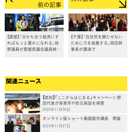
前の記事
【愛媛】「分かち合う経済にす
【千葉】「自民党を勝たせない
ればもっと豊かになれる」枝
ために力を結集する」岡田幹
野議員が愛媛県議会議員候補
事長が講演で
予定者と演説
関連ニュース
【高知】「ここからはじまる」キャンペーン 野
田代表が保育所や防災施設を視察
2025年11月30日
オンライン版ショート動画製作講座 開催
2025年11月27日