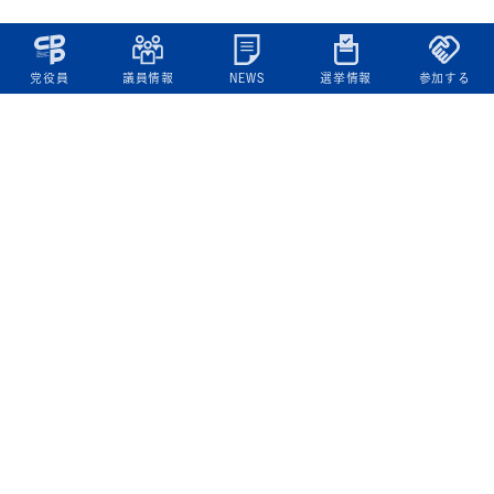
党役員
議員情報
NEWS
選挙情報
参加する
立憲民主党について
綱領
役員一覧
次の内閣
委員会委員一覧
議員・総支部長一覧
党本部所在地
都道府県連一覧
立憲民主党 活動計画・活動報告
ニュース
政策情報
基本政策
ビジョン２２
政策集
選挙政策
国会レポート
政調活動ニュース
提出法案
選挙情報
参院選2025選挙結果
衆院選2024選挙結果
参院選2022選挙結果
衆院選2021選挙結果