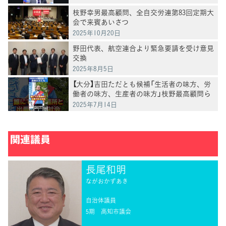
枝野幸男最高顧問、全自交労連第83回定期大
会で来賓あいさつ
2025年10月20日
野田代表、航空連合より緊急要請を受け意見
交換
2025年8月5日
【大分】吉田ただとも候補「生活者の味方、労
働者の味方、生産者の味方」枝野最高顧問ら
と訴え
2025年7月14日
関連議員
長尾和明
ながおかずあき
自治体議員
5期
高知市議会