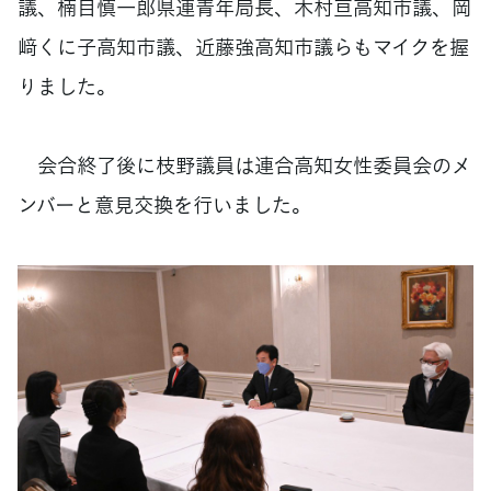
議、楠目慎一郎県連青年局長、木村亘高知市議、岡
﨑くに子高知市議、近藤強高知市議らもマイクを握
りました。
会合終了後に枝野議員は連合高知女性委員会のメ
ンバーと意見交換を行いました。