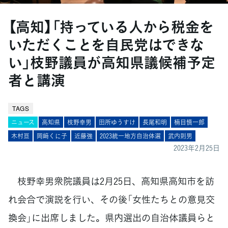
【高知】「持っている人から税金を
いただくことを自民党はできな
い」枝野議員が高知県議候補予定
者と講演
TAGS
ニュース
高知県
枝野幸男
田所ゆうすけ
長尾和明
楠目慎一郎
木村亘
岡﨑くに子
近藤強
2023統一地方自治体選
武内則男
2023年2月25日
枝野幸男衆院議員は2月25日、高知県高知市を訪
れ会合で演説を行い、その後「女性たちとの意見交
換会」に出席しました。県内選出の自治体議員らと