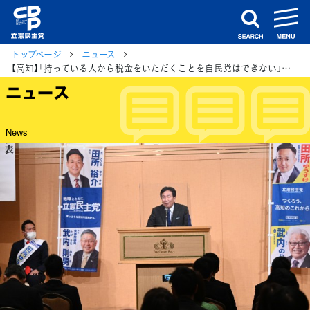
m
search
トップページ
ニュース
【高知】「持っている人から税金をいただくことを自民党はできない」枝野議員が高知県議候補予定者と講演
ニュース
News