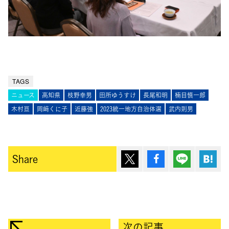
TAGS
ニュース
高知県
枝野幸男
田所ゆうすけ
長尾和明
楠目慎一郎
木村亘
岡﨑くに子
近藤強
2023統一地方自治体選
武内則男
ポスト
シェア
Lineで送
は
Share
次の記事