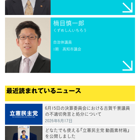
楠目慎一郎
くずめしんいちろう
自治体議員
1期
高知市議会
最近読まれているニュース
6月15日の決算委員会における古賀千景議員
の不適切発言と処分について
2026年6月17日
どなたでも使える「立憲民主党 動画素材箱」
を公開しました