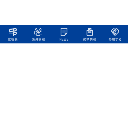
党役員
議員情報
NEWS
選挙情報
参加する
立憲民主党について
綱領
役員一覧
次の内閣
委員会委員一覧
議員・総支部長一覧
党本部所在地
都道府県連一覧
立憲民主党 活動計画・活動報告
ニュース
政策情報
基本政策
ビジョン２２
政策集
選挙政策
国会レポート
政調活動ニュース
提出法案