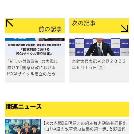
次の記事
前の記事
「新しい財政政策」の実現に
泉健太代表記者会見２０２３
向けて「国家財政における
年６月１６日（金）
PDCAサイクル確立のための
法案」を衆院に提出
関連ニュース
【次の内閣】公明党との組み替え動議共同提出
に」「中道の改革勢力結集の第一歩」と野田代