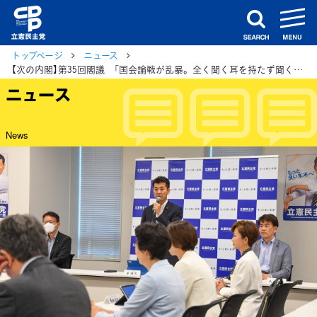
m
search
トップページ
ニュース
【次の内閣】第35回閣議 「国会論戦が乱暴。全く聞く耳を持たず聞く力もない内閣」泉代表
ニュース
News