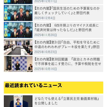
表
2025年12月11日
【次の内閣】「国民生活のための予算案なのか
厳しくチェックしていく」と野田代表
2025年12月4日
【次の内閣】 6四半期ぶりのマイナス成長に
「経済対策は待ったなしだ」と野田代表
2025年11月20日
【次の内閣】第31回「自由、平和を守るために
中道のわれわれがブレーキ役を果たす」野田
代表
2025年10月23日
【次の内閣】第30回閣議 「政治とカネの問題
で不祥事を起こす勢力に、予算や税制を任せ
てはならない」野田代表
2025年10月16日
最近読まれているニュース
どなたでも使える「立憲民主党 動画素材箱」
を公開しました