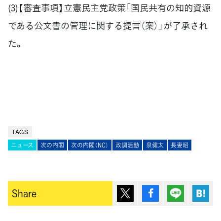
(3)【審査事項】立憲民主党政策「国民共有の知的資源
である公文書の管理に関する提言（案）」が了承され
た。
TAGS
ニュース
次の内閣
次の内閣（NC）
政調活動
泉健太
長妻昭
ポスト
シェア
Lineで送
は
Share