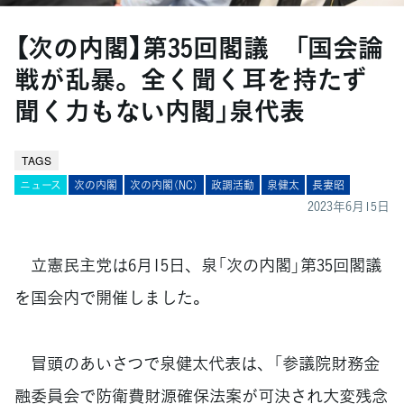
【次の内閣】第35回閣議 「国会論
戦が乱暴。全く聞く耳を持たず
聞く力もない内閣」泉代表
TAGS
ニュース
次の内閣
次の内閣（NC）
政調活動
泉健太
長妻昭
2023年6月15日
立憲民主党は6月15日、泉「次の内閣」第35回閣議
を国会内で開催しました。
冒頭のあいさつで泉健太代表は、「参議院財務金
融委員会で防衛費財源確保法案が可決され大変残念