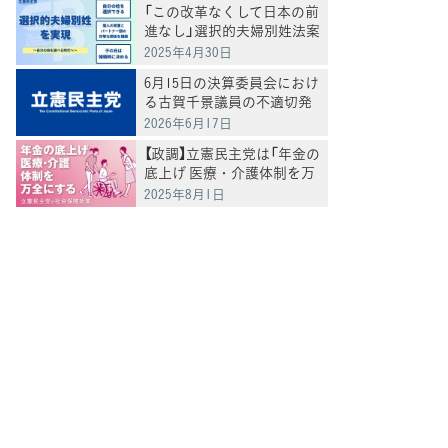
「この改革なくして日本の前
進なし」選択的夫婦別姓法案
を提出
2025年4月30日
6月15日の決算委員会におけ
る古賀千景議員の不適切発
言と処分について
2026年6月17日
【政調】立憲民主党は「年金の
底上げ 医療・介護体制を万
全にする」
2025年8月1日