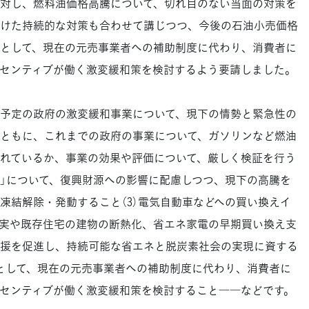
対し、燃料油価格高騰について、切れ目のない当面の対策を
けた持続的な対策も合わせて講じつつ、今後の石油小売価格
として、現在の元売事業者への補助制度に代わり、消費者に
センティブが働く激変緩和策を検討するよう要請しました。
了予定の政府の激変緩和事業について、現下の情勢と緊急性の
ともに、これまでの政府の事業について、ガソリンなど燃油
れているか、事業の効果や評価について、厳しく検証を行う
条項」について、復興財源への影響に配慮しつつ、現下の高騰を
凍結解除・発動すること（3）電気自動車などへの買い換えイ
実や既存住宅の建物の断熱化、省エネ家電の早期買い換え支
援を促進し、持続可能な省エネと脱炭素社会の実現に資する
策として、現在の元売事業者への補助制度に代わり、消費者に
センティブが働く激変緩和策を検討すること――などです。