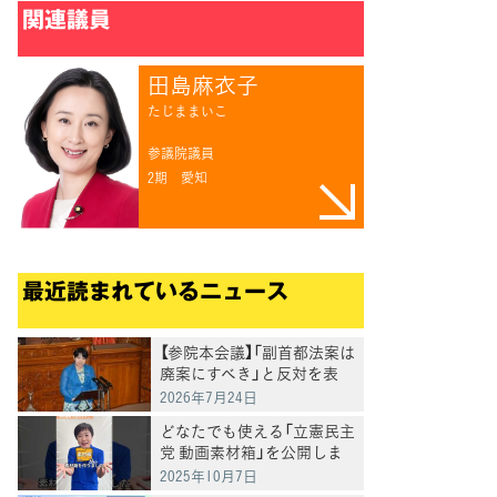
リング
関連議員
田島麻衣子
たじままいこ
参議院議員
2期
愛知
最近読まれているニュース
【参院本会議】「副首都法案は
廃案にすべき」と反対を表
明 岸真紀子議員
2026年7月24日
どなたでも使える「立憲民主
党 動画素材箱」を公開しま
した
2025年10月7日