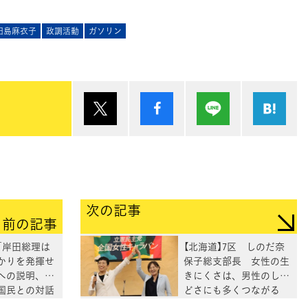
田島麻衣子
政調活動
ガソリン
ポスト
シェア
Lineで送る
は
次の記事
前の記事
「岸田総理は
【北海道】7区 しのだ奈
かりを発揮せ
保子総支部長 女性の生
への説明、国
きにくさは、男性のしん
国民との対話
どさにも多くつながる
」泉代表が会