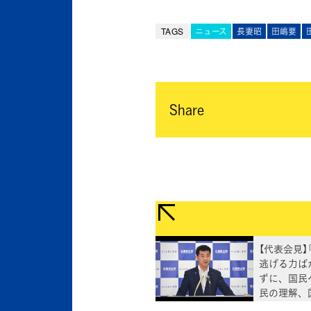
TAGS
ニュース
長妻昭
田嶋要
Share
【代表会見】
逃げる力ば
ずに、国民
民の理解、
を行うべき