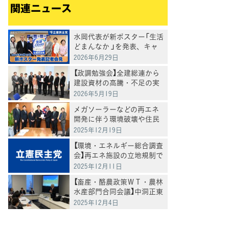
関連ニュース
水岡代表が新ポスター「生活
どまんなか 」を発表、キャ
ンペーンもスタートへ
2026年6月29日
【政調勉強会】全建総連から
建設資材の高騰・不足の実
態を聴取 86%の事業者が
2026年5月19日
「影響あり」
メガソーラーなどの再エネ
開発に伴う環境破壊や住民
との紛争の防止・抑制のた
2025年12月19日
め政府に申入れ
【環境・エネルギー総合調査
会】再エネ施設の立地規制で
中間報告～「地域主体」の規
2025年12月11日
制導入を提言
【畜産・酪農政策ＷＴ・農林
水産部門合同会議】中洞正東
京農業大学客員教授より酪
2025年12月4日
農の現状評価と山地（やま
ち）酪農の取組についてヒア