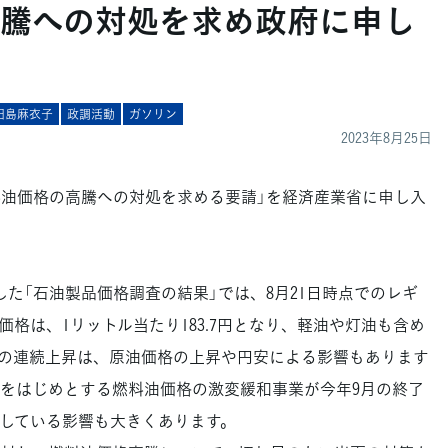
騰への対処を求め政府に申し
田島麻衣子
政調活動
ガソリン
2023年8月25日
料油価格の高騰への対処を求める要請」を経済産業省に申し入
た「石油製品価格調査の結果」では、8月21日時点でのレギ
格は、1リットル当たり183.7円となり、軽油や灯油も含め
この連続上昇は、原油価格の上昇や円安による影響もあります
をはじめとする燃料油価格の激変緩和事業が今年9月の終了
している影響も大きくあります。