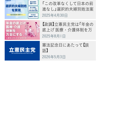
「この改革なくして日本の前
進なし」選択的夫婦別姓法案
を提出
2025年4月30日
【政調】立憲民主党は「年金の
底上げ 医療・介護体制を万
全にする」
2025年8月1日
憲法記念日にあたって【談
話】
2026年5月3日