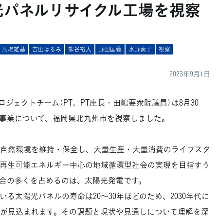
光パネルリサイクル工場を視察
馬場雄基
吉田はるみ
熊谷裕人
野田国義
水野素子
視察
2023年9月1日
ェクトチーム（PT、PT座長・田嶋要衆院議員）は8月30
事業について、福岡県北九州市を視察しました。
自然環境を維持・保全し、大量生産・大量消費のライフスタ
再生可能エネルギー中心の地域循環型社会の実現を目指すう
合の多くを占めるのは、太陽光発電です。
太陽光パネルの寿命は20～30年ほどのため、2030年代に
が見込まれます。その課題と現状や見通しについて理解を深