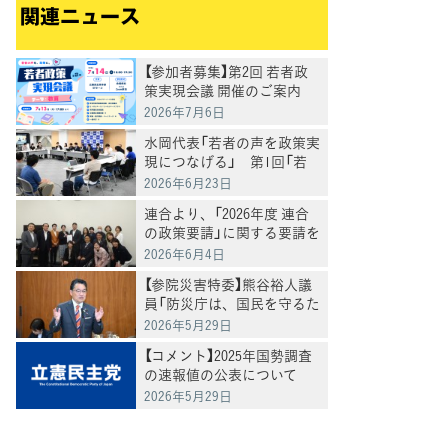
関連ニュース
【参加者募集】第2回 若者政
策実現会議 開催のご案内
一般のオブザーバー参加大
2026年7月6日
歓迎♪
水岡代表「若者の声を政策実
現につなげる」 第1回「若
者政策実現会議」を開催
2026年6月23日
連合より、「2026年度 連合
の政策要請」に関する要請を
受け、意見交換
2026年6月4日
【参院災害特委】熊谷裕人議
員「防災庁は、国民を守るた
めの司令塔として発災時か
2026年5月29日
ら復旧復興を一貫して推進
【コメント】2025年国勢調査
を」
の速報値の公表について
2026年5月29日