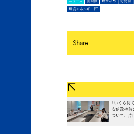
ニュース
山崎誠
堤かなめ
野間健
環境エネルギーPT
Share
「いくら何
安倍政権時
ついて、片