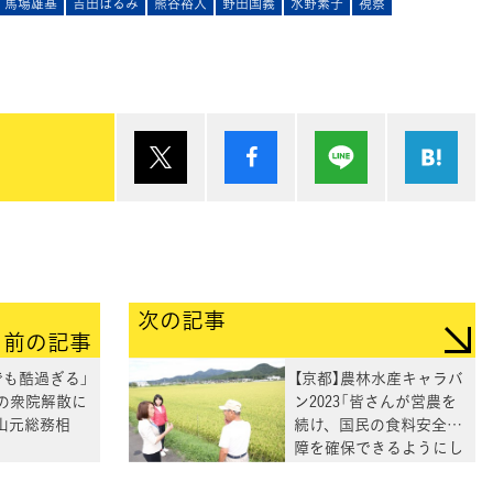
馬場雄基
吉田はるみ
熊谷裕人
野田国義
水野素子
視察
ポスト
シェア
Lineで送る
は
次の記事
前の記事
でも酷過ぎる」
【京都】農林水産キャラバ
の衆院解散に
ン2023「皆さんが営農を
山元総務相
続け、国民の食料安全保
障を確保できるようにし
ていく」徳永副座長