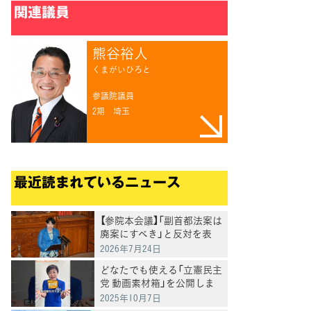
関連議員
熊谷裕人
くまがいひろと
参議院議員
2期
埼玉
最近読まれているニュース
【参院本会議】「副首都法案は
廃案にすべき」と反対を表
明 岸真紀子議員
2026年7月24日
どなたでも使える「立憲民主
党 動画素材箱」を公開しま
した
2025年10月7日