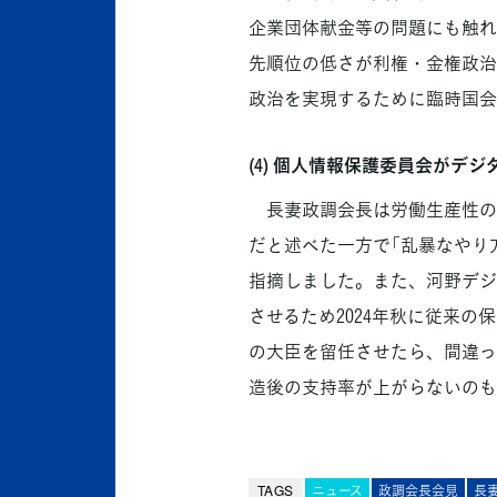
企業団体献金等の問題にも触れ
先順位の低さが利権・金権政治
政治を実現するために臨時国会
(4) 個人情報保護委員会がデ
長妻政調会長は労働生産性の
だと述べた一方で「乱暴なやり
指摘しました。また、河野デジ
させるため2024年秋に従来
の大臣を留任させたら、間違っ
造後の支持率が上がらないのも
TAGS
ニュース
政調会長会見
長