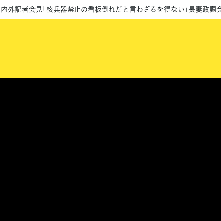
の内外記者会見「核兵器禁止の看板倒れだと言わざるを得ない」長妻政調