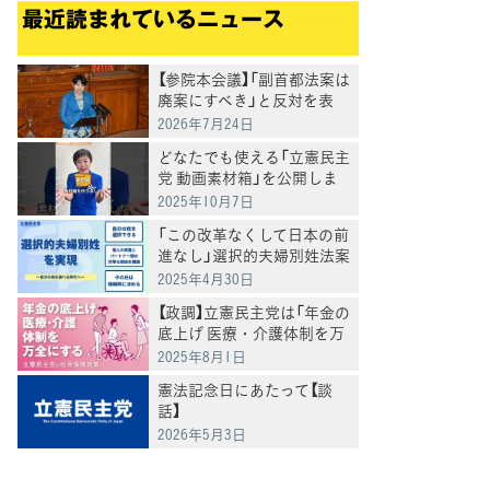
最近読まれているニュース
【参院本会議】「副首都法案は
廃案にすべき」と反対を表
明 岸真紀子議員
2026年7月24日
どなたでも使える「立憲民主
党 動画素材箱」を公開しま
した
2025年10月7日
「この改革なくして日本の前
進なし」選択的夫婦別姓法案
を提出
2025年4月30日
【政調】立憲民主党は「年金の
底上げ 医療・介護体制を万
全にする」
2025年8月1日
憲法記念日にあたって【談
話】
2026年5月3日