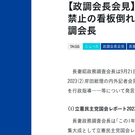
【政調会長会見
禁止の看板倒れ
調会長
TAGS
ニュース
政調会長会見
長
長妻昭政務調査会長は9月21
2023（2）岸田総理の内外記者
を行政指導――等について発言
（1）立憲民主党国会レポート202
長妻政務調査会長は「この1年
集大成として立憲民主党国会レポ