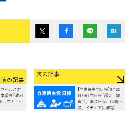
ポスト
シェア
Lineで送る
は
次の記事
前の記事
ナウイルス対
【立憲民主党日程】9月22
川本部長「政府
日（金）党日程（部会・調
認し党として
査会、国会日程、街頭演
」
説、メディア出演等）