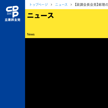
トップページ
ニュース
【政調会長会見】総理
ニュース
News