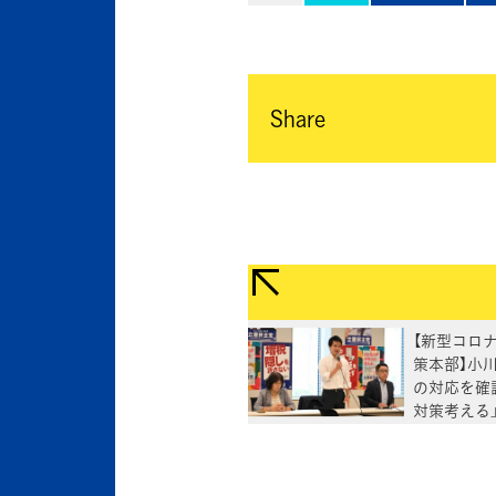
Share
【新型コロ
策本部】小
の対応を確
対策考える