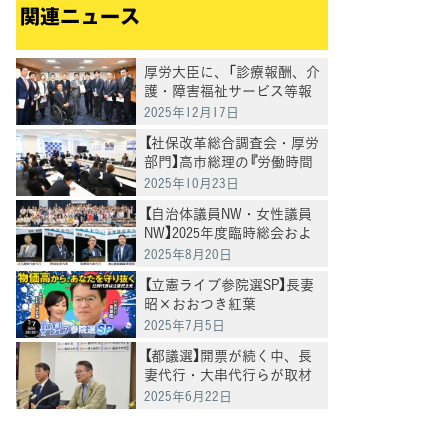
関連ニュース
厚労大臣に、「診療報酬、介
護・障害福祉サービス等報
酬の引き上げを求める要請」
2025年12月17日
を実施
【社保改革総合調査会・厚労
部門】高市総理の『労働時間
規制の緩和検討』について、
2025年10月23日
全国過労死家族会および弁
【自治体議員NW・女性議員
護団よりヒアリング
NW】2025年度臨時総会およ
び合同夏季研修会を開催
2025年8月20日
【立憲ライブ参院選SP】長妻
昭×おおつき紅葉
2025年7月5日
【都議選】開票が続く中、長
妻代行・大串代行らが取材
に応じる
2025年6月22日