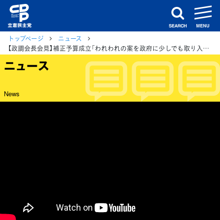
m
search
トップページ
ニュース
【政調会長会見】補正予算成立「われわれの案を政府に少しでも取り入れてもらうよう努力を続けていく」長妻務調査会長
ニュース
News