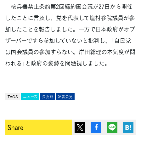
核兵器禁止条約第2回締約国会議が27日から開催
したことに言及し、党を代表して塩村参院議員が参
加したことを報告しました。一方で日本政府がオブ
ザーバーですら参加していないと批判し、「自民党
は国会議員の参加すらない。岸田総理の本気度が問
われる」と政府の姿勢を問題視しました。
TAGS
ニュース
長妻昭
記者会見
ポスト
シェア
Lineで送
は
Share