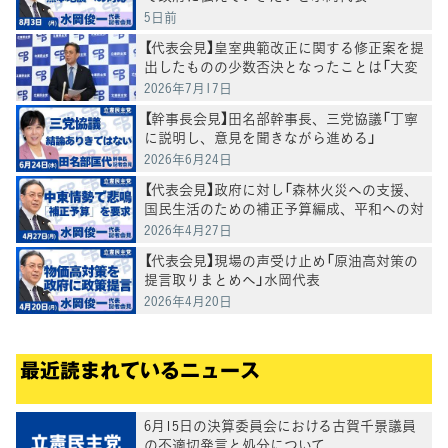
5日前
【代表会見】皇室典範改正に関する修正案を提
出したものの少数否決となったことは「大変
残念」水岡代表
2026年7月17日
【幹事長会見】田名部幹事長、三党協議「丁寧
に説明し、意見を聞きながら進める」
2026年6月24日
【代表会見】政府に対し「森林火災への支援、
国民生活のための補正予算編成、平和への対
応を求めていく」水岡代表
2026年4月27日
【代表会見】現場の声受け止め「原油高対策の
提言取りまとめへ」水岡代表
2026年4月20日
最近読まれているニュース
6月15日の決算委員会における古賀千景議員
の不適切発言と処分について