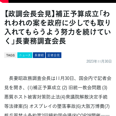
【政調会長会見】補正予算成立「わ
れわれの案を政府に少しでも取り
入れてもらうよう努力を続けてい
く」長妻務調査会長
TAGS
ニュース
長妻昭
記者会見
2023年11月30日
長妻昭政務調査会長は11月30日、国会内で記者会
見を開き、(1)補正予算成立 (2) 旧統一教会問題 (3)
悪質ホスト被害対策防止法(4)衆議院解散決定手続
等法律案(5) オスプレイの墜落事故(6)大阪万博費(7)
核兵器禁止条約第2回締約国会議(8)COP28開催――