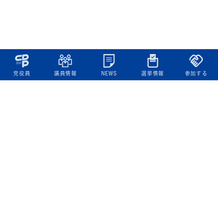
党役員
議員情報
NEWS
選挙情報
参加する
立憲民主党について
綱領
役員一覧
次の内閣
委員会委員一覧
議員・総支部長一覧
党本部所在地
都道府県連一覧
立憲民主党 活動計画・活動報告
ニュース
政策情報
基本政策
ビジョン２２
政策集
選挙政策
国会レポート
政調活動ニュース
提出法案