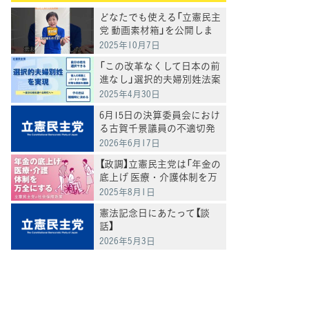
どなたでも使える「立憲民主
党 動画素材箱」を公開しま
した
2025年10月7日
「この改革なくして日本の前
進なし」選択的夫婦別姓法案
を提出
2025年4月30日
6月15日の決算委員会におけ
る古賀千景議員の不適切発
言と処分について
2026年6月17日
【政調】立憲民主党は「年金の
底上げ 医療・介護体制を万
全にする」
2025年8月1日
憲法記念日にあたって【談
話】
2026年5月3日