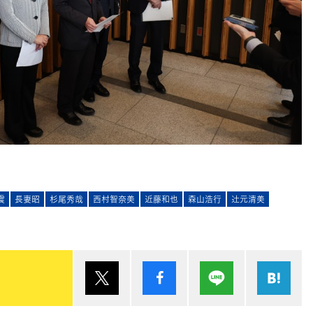
震
長妻昭
杉尾秀哉
西村智奈美
近藤和也
森山浩行
辻󠄀元清美
ポスト
シェア
Lineで送る
は