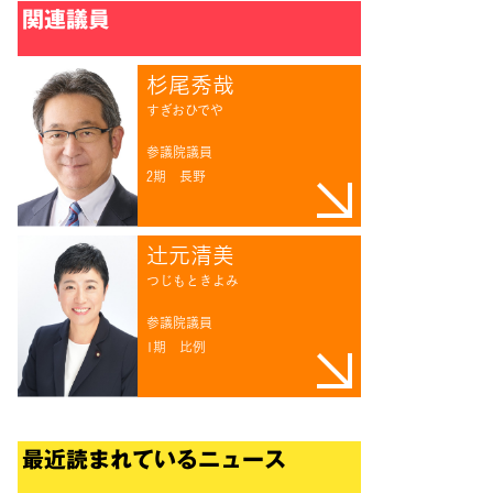
関連議員
杉尾秀哉
すぎおひでや
参議院議員
2期
長野
辻󠄀元清美
つじもときよみ
参議院議員
1期
比例
最近読まれているニュース