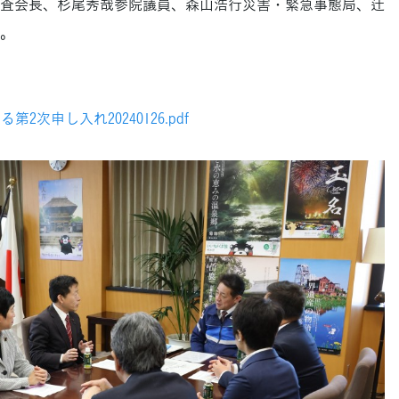
査会長、杉尾秀哉参院議員、森山浩行災害・緊急事態局、辻
。
次申し入れ20240126.pdf