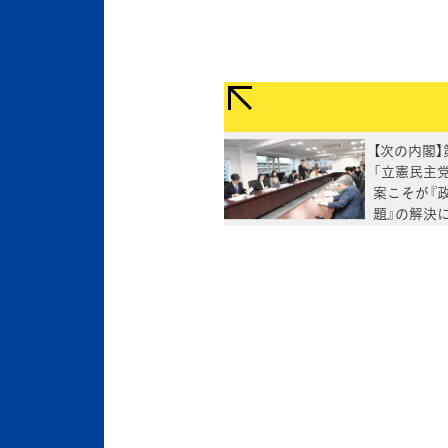
【次の内閣】
「立憲民主
案こそが『
題』の解決
表