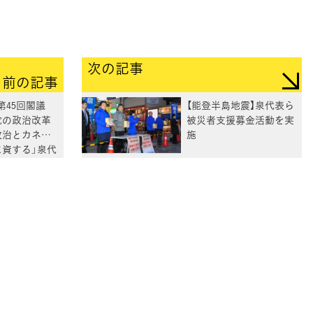
次の記事
前の記事
第45回閣議
【能登半島地震】泉代表ら
党の政治改革
被災者支援募金活動を実
政治とカネ問
施
に資する」泉代