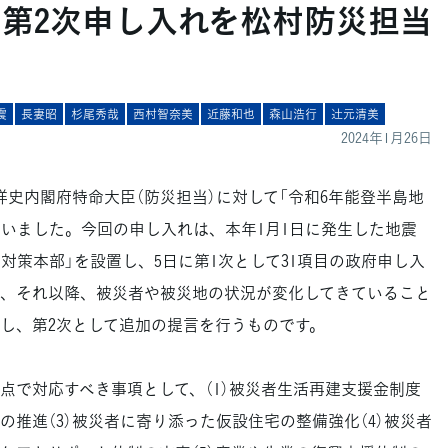
】第2次申し入れを松村防災担当
震
長妻昭
杉尾秀哉
西村智奈美
近藤和也
森山浩行
辻󠄀元清美
2024年1月26日
祥史内閣府特命大臣（防災担当）に対して「令和6年能登半島地
行いました。今回の申し入れは、本年1月1日に発生した地震
対策本部」を設置し、5日に第1次として31項目の政府申し入
、それ以降、被災者や被災地の状況が変化してきていること
し、第2次として追加の提言を行うものです。
で対応すべき事項として、（1）被災者生活再建支援金制度
備の推進（3）被災者に寄り添った仮設住宅の整備強化（4）被災者