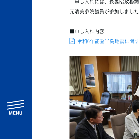
申し入れには、長妻昭政務調
元清美参院議員が参加しました
■申し入れ内容
令和6年能登半島地震に関する第2
menu