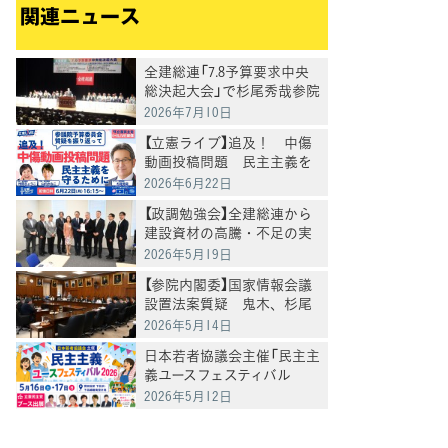
関連ニュース
全建総連「7.8予算要求中央
総決起大会」で杉尾秀哉参院
議員があいさつ
2026年7月10日
【立憲ライブ】追及！ 中傷
動画投稿問題 民主主義を
守るために 杉尾秀哉×村
2026年6月22日
田きょうこ×山内かなこ
【政調勉強会】全建総連から
建設資材の高騰・不足の実
態を聴取 86%の事業者が
2026年5月19日
「影響あり」
【参院内閣委】国家情報会議
設置法案質疑 鬼木、杉尾
両議員
2026年5月14日
日本若者協議会主催「民主主
義ユースフェスティバル
2026」 立憲民主党ブース出展
2026年5月12日
のご案内