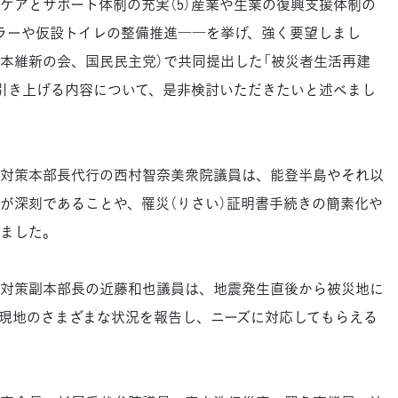
ケアとサポート体制の充実（5）産業や生業の復興支援体制の
ーラーや仮設トイレの整備推進――を挙げ、強く要望しまし
日本維新の会、国民民主党）で共同提出した「被災者生活再建
引き上げる内容について、是非検討いただきたいと述べまし
対策本部長代行の西村智奈美衆院議員は、能登半島やそれ以
が深刻であることや、罹災（りさい）証明書手続きの簡素化や
ました。
対策副本部長の近藤和也議員は、地震発生直後から被災地に
現地のさまざまな状況を報告し、ニーズに対応してもらえる