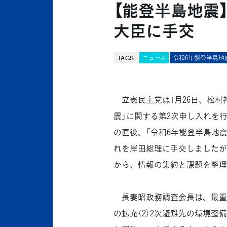
【能登半島地震
大臣に手交
TAGS
ニュース
令和6年能登半島地
立憲民主党は1月26日、松村
震」に関する第2次申し入れを
の直後、「令和6年能登半島地震
れを岸田総理に手交しましたが
から、情報の集約と課題を整理
長妻昭政務調査会長は、最重点
の拡充（2）2次避難先の環境整