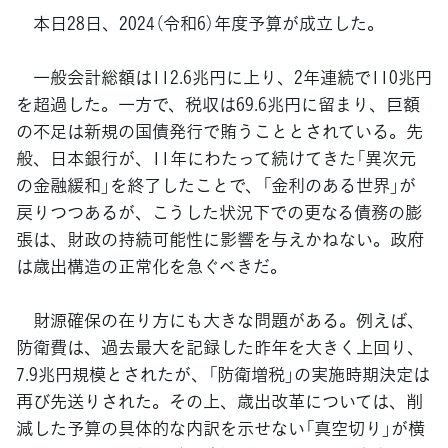
本日28日、2024（令和6）年度予算が成立した。
一般会計総額は112.6兆円に上り、2年連続で110兆円
を超過した。一方で、税収は69.6兆円に留まり、巨額
の不足は新規の国債発行で賄うこととされている。先
般、日本銀行が、11年にわたって続けてきた「異次元
の金融緩和」を終了したことで、「金利のある世界」が
戻りつつあるが、こうした状況下での更なる債務の膨
張は、財政の持続可能性に影響を与えかねない。政府
は歳出構造の正常化を急ぐべきだ。
財源確保の在り方にも大きな問題がある。例えば、
防衛費は、過去最大を記録した昨年を大きく上回り、
7.9兆円規模とされたが、「防衛増税」の実施時期決定は
再び先送りされた。その上、歳出改革については、削
減した予算の具体的な内訳を示せない「真空切り」が横