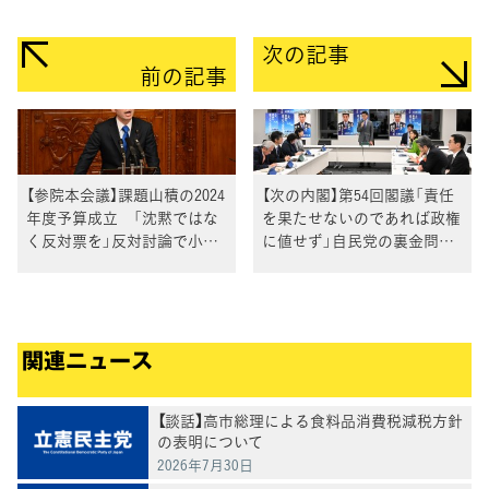
次の記事
前の記事
【参院本会議】課題山積の2024
【次の内閣】第54回閣議「責任
年度予算成立 「沈黙ではな
を果たせないのであれば政権
く反対票を」反対討論で小沼
に値せず」自民党の裏金問題
巧議員が訴え
への後ろ向き姿勢を泉代表が
批判
関連ニュース
【談話】高市総理による食料品消費税減税方針
の表明について
2026年7月30日