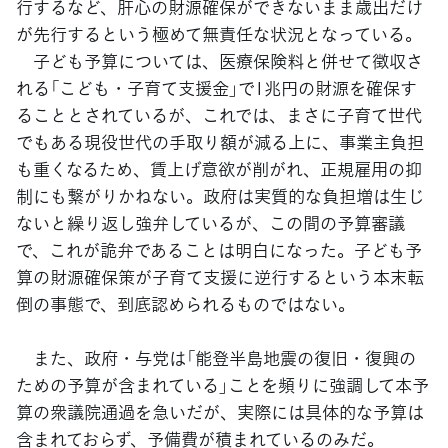
行するなど、肝心の財源確保ができないまま歳出だけ
が先行するという極めて無責任な状況となっている。
子ども予算については、医療保険料と併せて徴収さ
れる「こども・子育て支援金」で1兆円の財源を確保す
ることとされているが、これでは、まさに子育て世代
でもある現役世代の手取り額が減る上に、事業主負担
も重くなるため、賃上げ意欲が削がれ、正規雇用の抑
制にも繋がりかねない。政府は実質的な負担増は生じ
ないと繰り返し強弁しているが、この間の予算審議
で、これが詭弁であることは明白になった。子ども予
算の財源確保策が子育て支援に逆行するという本末転
倒の事態で、到底認められるものではない。
また、政府・与党は「能登半島地震の復旧・復興の
ための予算が含まれている」ことを頻りに強調して本予
算の衆議院通過を急いだが、実際には具体的な予算は
含まれておらず、予備費が積まれているのみだ。