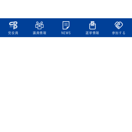
党役員
議員情報
NEWS
選挙情報
参加する
立憲民主党について
綱領
役員一覧
次の内閣
委員会委員一覧
議員・総支部長一覧
党本部所在地
都道府県連一覧
立憲民主党 活動計画・活動報告
ニュース
政策情報
基本政策
ビジョン２２
政策集
選挙政策
国会レポート
政調活動ニュース
提出法案
選挙情報
参院選2025選挙結果
衆院選2024選挙結果