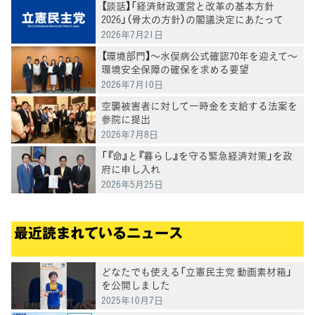
【談話】「経済財政運営と改革の基本方針
2026」（骨太の方針）の閣議決定にあたって
2026年7月21日
【環境部門】〜水俣病公式確認70年を迎えて〜
環境安全保障の確保を求める要望
2026年7月10日
空襲被害者に対して一時金を支給する法案を
参院に提出
2026年7月8日
「『命』と『暮らし』を守る緊急経済対策」を政
府に申し入れ
2026年5月25日
最近読まれているニュース
どなたでも使える「立憲民主党 動画素材箱」
を公開しました
2025年10月7日