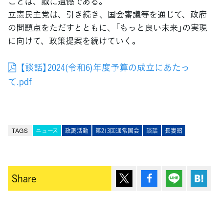
ことは、誠に遺憾である。
立憲民主党は、引き続き、国会審議等を通じて、政府
の問題点をただすとともに、「もっと良い未来」の実現
に向けて、政策提案を続けていく。
【談話】2024(令和6)年度予算の成立にあたっ
て.pdf
TAGS
ニュース
政調活動
第213回通常国会
談話
長妻昭
ポスト
シェア
Lineで送
は
Share