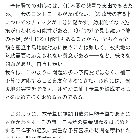
予備費での対応には、（1）内閣の裁量で支出できるた
め、国会のコントロールが及ばない、（2）政策の有効性
についてのチェックが十分に働かず、効果的でない施
策が行われる可能性がある、（3）他の「予見し難い予算
の不足」が生じる可能性もあることから、そもそも全
額を能登半島地震対応に使うことは難しく、被災地の
財政需要に応えきれない懸念がある――など、様々な
問題があり、首肯し難い。
我々は、このように問題の多い予備費ではなく、補正
予算で対応することを度々求めてきた。政府には、被
災地の実情を踏まえ、速やかに補正予算を編成するこ
とを改めて強く求めるものである。
このように、本予算は課題山積の巨額予算であるに
もかかわらず、この間、自民党の裏金問題をはじめと
する不祥事の追及に貴重な予算審議の時間を奪われた