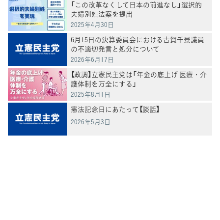
「この改革なくして日本の前進なし」選択的
夫婦別姓法案を提出
2025年4月30日
6月15日の決算委員会における古賀千景議員
の不適切発言と処分について
2026年6月17日
【政調】立憲民主党は「年金の底上げ 医療・介
護体制を万全にする」
2025年8月1日
憲法記念日にあたって【談話】
2026年5月3日