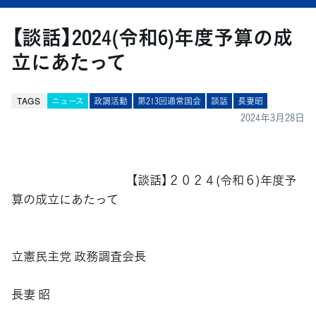
【談話】2024(令和6)年度予算の成
立にあたって
TAGS
ニュース
政調活動
第213回通常国会
談話
長妻昭
2024年3月28日
【談話】２０２４(令和６)年度予
算の成立にあたって
立憲民主党 政務調査会長
長妻 昭