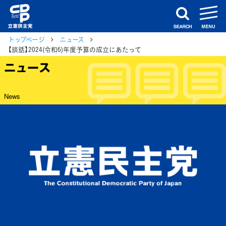
m
search
トップページ
ニュース
【談話】2024(令和6)年度予算の成立にあたって
ニュース
News