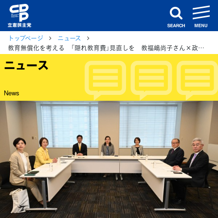
m
search
トップページ
ニュース
教育無償化を考える 「隠れ教育費」見直しを 教福嶋尚子さん×政調作業チーム
ニュース
News