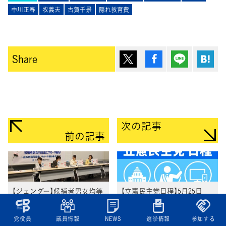
中川正春
牧義夫
古賀千景
隠れ教育費
ポスト
シェア
Lineで送
は
Share
次の記事
前の記事
【ジェンダー】候補者男女均等
【立憲民主党日程】5月25日
法施行6周年記念集会に立憲
（土）～27日（月）党日程（部
民主党議員が参加
会・調査会、国会日程、街頭
党役員
議員情報
NEWS
選挙情報
参加する
演説、メディア出演等）5/27