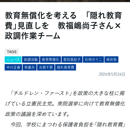
教育無償化を考える 「隠れ教育
費」見直しを 教福嶋尚子さん×
政調作業チーム
TAGS
ニュース
政調活動
教育無償化
菊田真紀子
石垣のりこ
城井崇
中川正春
牧義夫
古賀千景
隠れ教育費
2024年5月24日
「チルドレン・ファースト」を政策の大きな柱に掲
げている立憲民主党。衆院選挙に向けて教育無償化
政策の議論を深めています。
今回、学校にまつわる保護者負担を「隠れ教育費」