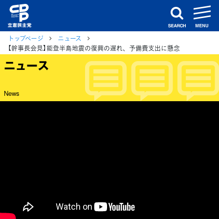
m
search
トップページ
ニュース
【幹事長会見】能登半島地震の復興の遅れ、予備費支出に懸念
ニュース
News