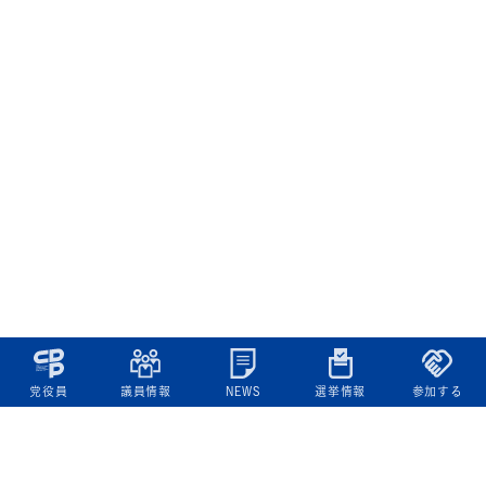
党役員
議員情報
NEWS
選挙情報
参加する
立憲民主党について
綱領
役員一覧
次の内閣
委員会委員一覧