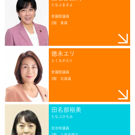
たなぶまさよ
参議院議員
2期
青森
徳永エリ
とくながえり
参議院議員
3期
北海道
田名部裕美
たなぶひろみ
自治体議員
2期
八戸市議会