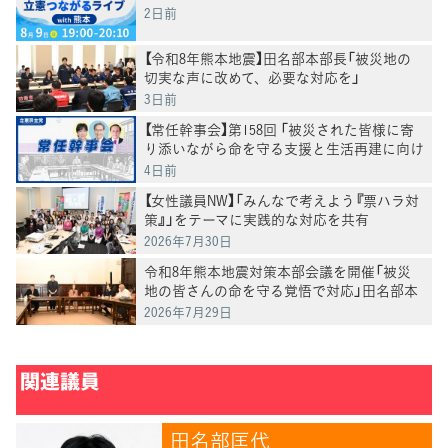
2日前
【令和8年熊本地震】田名部本部長「被災地の
切実な声に改めて、必要な対応を」
3日前
【常任幹事会】第158回 「被災された皆様に寄
り添いながら命を守る支援と生活再建に向け
た取り組みに全力を尽くしていく」田名部幹
4日前
事長
【女性議員NW】「みんなで考えよう『票ハラ対
策』」をテーマに実践的な対応を共有
2026年7月30日
令和8年熊本地震対策本部会議を開催「被災
地の皆さんの命を守る覚悟で対応」田名部本
部長
2026年7月29日
関連議員
田名部匡代