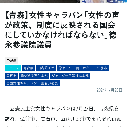
【青森】女性キャラバン「女性の声
が政策、制度に反映される国会
にしていかなければならない」徳
永参議院議員
TAGS
ニュース
青森県
田名部匡代
徳永エリ
岡田はなこ
弘前市
黒石市
農林漁業再生本部
ジェンダー平等推進本部
全国女性キャラバン
田名部裕美
2024年7月29日
立憲民主党女性キャラバンは7月27日、青森県を
訪れ、弘前市、黒石市、五所川原市でそれぞれ街頭