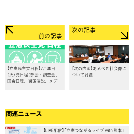
次の記事
前の記事
【立憲民主党日程】7月30日
【次の内閣】あるべき社会像に
（火）党日程（部会・調査会、
ついて討議
国会日程、街頭演説、メディ
ア出演等）
関連ニュース
【LIVE配信】「立憲つながるライブ with 熊本」