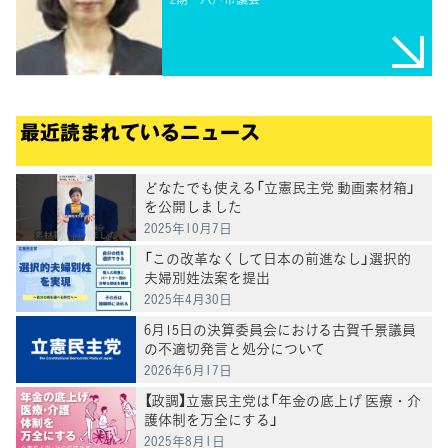
最近読まれているニュース
どなたでも使える「立憲民主党 動画素材箱」
を公開しました
2025年10月7日
「この改革なくして日本の前進なし」選択的
夫婦別姓法案を提出
2025年4月30日
6月15日の決算委員会における古賀千景議員
の不適切発言と処分について
2026年6月17日
【政調】立憲民主党は「年金の底上げ 医療・介
護体制を万全にする」
2025年8月1日