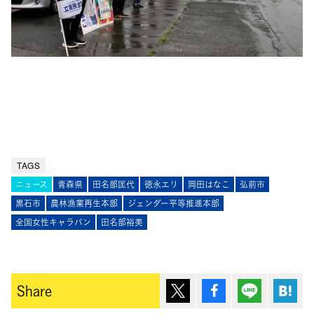
TAGS
ニュース
青森県
田名部匡代
徳永エリ
岡田はなこ
弘前市
黒石市
農林漁業再生本部
ジェンダー平等推進本部
全国女性キャラバン
田名部裕美
ポスト
シェア
Lineで送
は
Share