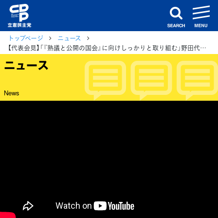
m
search
トップページ
ニュース
【代表会見】「『熟議と公開の国会』に向けしっかりと取り組む」野田代表が会見で強調
ニュース
News