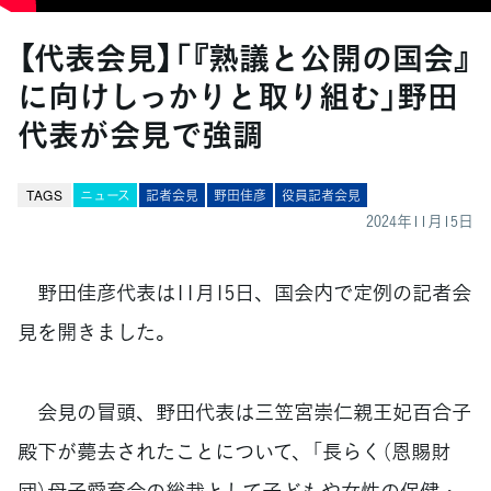
【代表会見】「『熟議と公開の国会』
に向けしっかりと取り組む」野田
代表が会見で強調
TAGS
ニュース
記者会見
野田佳彦
役員記者会見
2024年11月15日
野田佳彦代表は11月15日、国会内で定例の記者会
見を開きました。
会見の冒頭、野田代表は三笠宮崇仁親王妃百合子
殿下が薨去されたことについて、「長らく（恩賜財
団）母子愛育会の総裁として子どもや女性の保健・