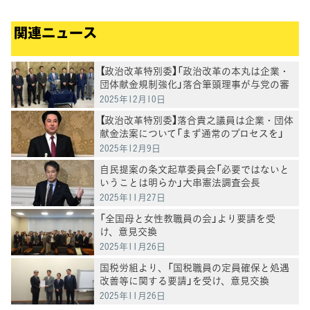
関連ニュース
【政治改革特別委】「政治改革の本丸は企業・
団体献金規制強化」落合筆頭理事が与党の審
議遅延を厳しく批判
2025年12月10日
【政治改革特別委】落合貴之議員は企業・団体
献金法案について「まず通常のプロセスを」
、与党の並行審議提案を拒否
2025年12月9日
自民提案の条文起草委員会「必要ではないと
いうことは明らか」大串憲法調査会長
2025年11月27日
「全国母と女性教職員の会」より要請を受
け、意見交換
2025年11月26日
国税労組より、「国税職員の定員確保と処遇
改善等に関する要請」を受け、意見交換
2025年11月26日