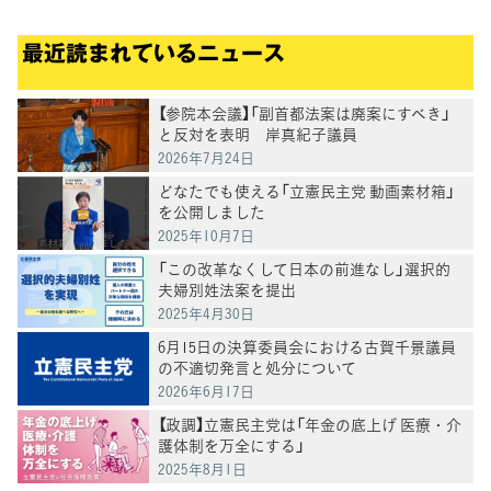
最近読まれているニュース
【参院本会議】「副首都法案は廃案にすべき」
と反対を表明 岸真紀子議員
2026年7月24日
どなたでも使える「立憲民主党 動画素材箱」
を公開しました
2025年10月7日
「この改革なくして日本の前進なし」選択的
夫婦別姓法案を提出
2025年4月30日
6月15日の決算委員会における古賀千景議員
の不適切発言と処分について
2026年6月17日
【政調】立憲民主党は「年金の底上げ 医療・介
護体制を万全にする」
2025年8月1日