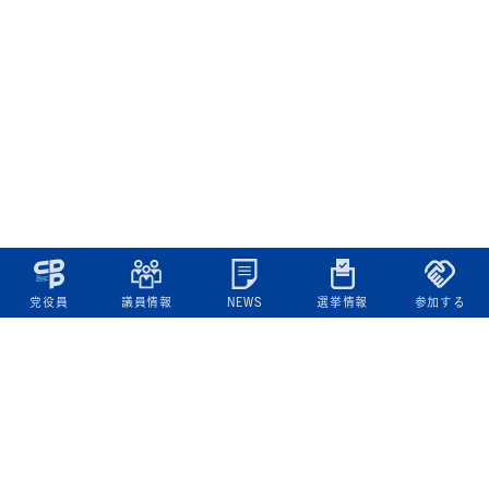
党役員
議員情報
NEWS
選挙情報
参加する
立憲民主党について
綱領
役員一覧
次の内閣
委員会委員一覧
議員・総支部長一覧
党本部所在地
都道府県連一覧
立憲民主党 活動計画・活動報告