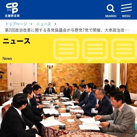
m
search
トップページ
ニュース
第2回政治改革に関する各党協議会が与野党7党で開催、大串政治改革推進本部長「先送りを認めず、この臨時国会でしっかり結論を出す」
ニュース
News