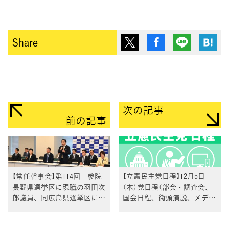
ポスト
シェア
Lineで送
は
Share
次の記事
前の記事
【常任幹事会】第114回 参院
【立憲民主党日程】12月5日
長野県選挙区に現職の羽田次
（木）党日程（部会・調査会、
郎議員、同広島県選挙区に現
国会日程、街頭演説、メディ
職の森本真治議員が公認内定
ア出演等）