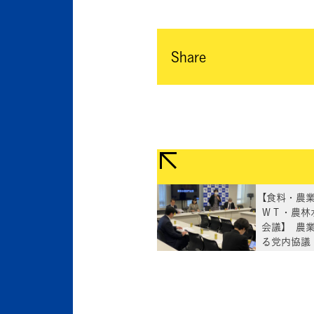
Share
【食料・農
ＷＴ・農林
会議】 農
る党内協議