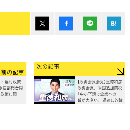
ポスト
シェア
Lineで送る
は
次の記事
前の記事
業・農村政策
【政調会長会見】重徳和彦
水産部門合同
政調会長、米国追加関税
業政策に関す
「中小下請け企業への影
響が大きい」「迅速に的確
に対応する」