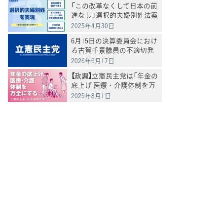
「この改革なくして日本の前
進なし」選択的夫婦別姓法案
を提出
2025年4月30日
6月15日の決算委員会におけ
る古賀千景議員の不適切発
言と処分について
2026年6月17日
【政調】立憲民主党は「年金の
底上げ 医療・介護体制を万
全にする」
2025年8月1日