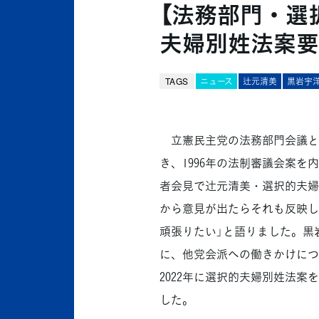
【法務部門・選
夫婦別姓法案要
TAGS
ニュース
辻元清美
黒岩宇
立憲民主党の法務部門会議と選
き、1996年の法制審議会案
者会見で辻󠄀元清美・選択的
から意見が出たらそれも反映し
頑張りたい」と語りました。黒
に、他党会派への働きかけにつ
2022年に選択的夫婦別姓法案
した。