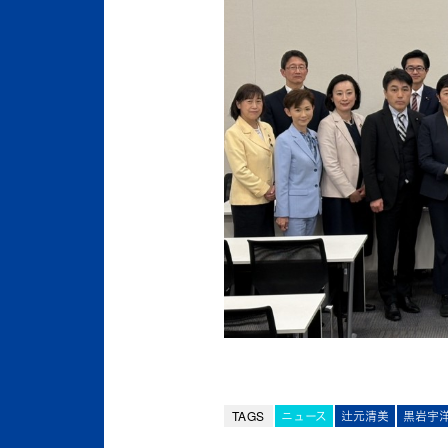
TAGS
ニュース
辻元清美
黒岩宇