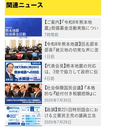
関連ニュース
【ご案内】「令和8年熊本地
震」街頭募金活動実施につい
て
7時間前
【令和8年熊本地震】田名部本
部長「被災地の切実な声に改
めて、必要な対応を」
1日前
【代表会見】熊本地震の対応
は、3党で協力して政府に伝
えていきたいと水岡代表
4日前
【社会保障国民会議】 「本格
的な『給付付き税額控除』に
向けて議論継続を」 水岡代
2026年7月30日
表が国民会議で意見表明
【政調】第221回特別国会にお
ける立憲民主党の議員立法
の結果と内閣提出法案等へ
2026年7月28日
の賛否結果