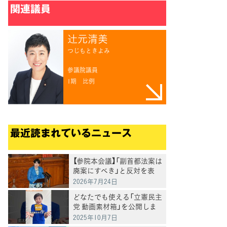
関連議員
辻󠄀元清美
つじもときよみ
参議院議員
1期
比例
最近読まれているニュース
【参院本会議】「副首都法案は
廃案にすべき」と反対を表
明 岸真紀子議員
2026年7月24日
どなたでも使える「立憲民主
党 動画素材箱」を公開しま
した
2025年10月7日