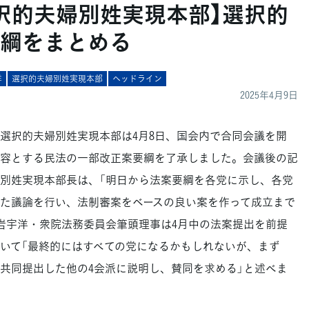
択的夫婦別姓実現本部】選択的
綱をまとめる
洋
選択的夫婦別姓実現本部
ヘッドライン
2025年4月9日
択的夫婦別姓実現本部は4月8日、国会内で合同会議を開
を内容とする民法の一部改正案要綱を了承しました。会議後の記
夫婦別姓実現本部長は、「明日から法案要綱を各党に示し、各党
た議論を行い、法制審案をベースの良い案を作って成立まで
岩宇洋・衆院法務委員会筆頭理事は4月中の法案提出を前提
いて「最終的にはすべての党になるかもしれないが、まず
を共同提出した他の4会派に説明し、賛同を求める」と述べま