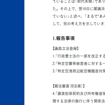
ていることは「前代未聞」であ
た。その上で、翌16日に閣議
ていない」と述べ、「まるで“あ
して、党の考え方を示していき
1.報告事項
【議員立法登録】
1.「行政書士法の一部を改正する
2.「特定空襲等被害者に対する
3.「特定空港周辺航空機騒音対
【閣法審査（B法案）】
4.「譲渡担保契約及び所有権
関する法律の施行に伴う関係法