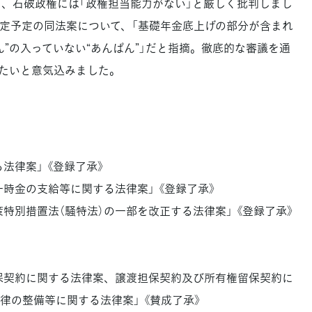
り、石破政権には「政権担当能力がない」と厳しく批判しまし
決定予定の同法案について、「基礎年金底上げの部分が含まれ
ん”の入っていない“あんぱん”」だと指摘。徹底的な審議を通
たいと意気込みました。
法律案」 《登録了承》
一時金の支給等に関する法律案」 《登録了承》
策特別措置法（騒特法）の一部を改正する法律案」 《登録了承》
留保契約に関する法律案、譲渡担保契約及び所有権留保契約に
律の整備等に関する法律案」 《賛成了承》