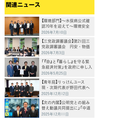
関連ニュース
【環境部門】〜水俣病公式確
認70年を迎えて〜環境安全
保障の確保を求める要望
2026年7月10日
【三党政調審議会】第21回三
党政調審議会 円安・物価
高に危機感「政府与党は集中
2026年7月3日
審議と党首討論を開催を」徳
「『命』と『暮らし』を守る緊
永政調会長
急経済対策」を政府に申し入
れ
2026年5月25日
【青年局】りっけんユース
現・次期代表が野田代表へ
挨拶
2025年12月12日
【次の内閣】公明党との組み
替え動議共同提出に」「中道
の改革勢力結集の第一歩」と
2025年12月11日
野田代表