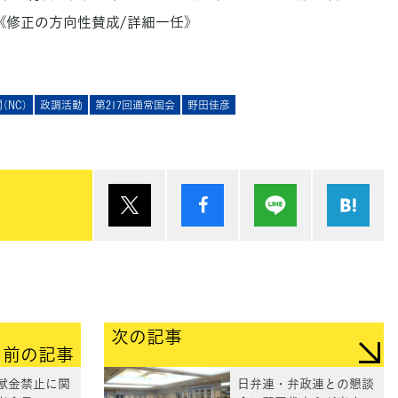
 《修正の方向性賛成/詳細一任》
（NC）
政調活動
第217回通常国会
野田佳彦
ポスト
シェア
Lineで送る
は
次の記事
前の記事
献金禁止に関
日弁連・弁政連との懇談