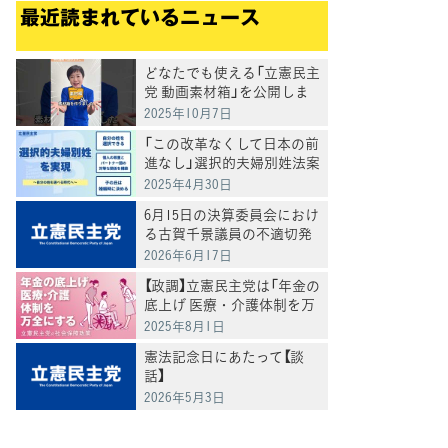
最近読まれているニュース
どなたでも使える「立憲民主
党 動画素材箱」を公開しま
した
2025年10月7日
「この改革なくして日本の前
進なし」選択的夫婦別姓法案
を提出
2025年4月30日
6月15日の決算委員会におけ
る古賀千景議員の不適切発
言と処分について
2026年6月17日
【政調】立憲民主党は「年金の
底上げ 医療・介護体制を万
全にする」
2025年8月1日
憲法記念日にあたって【談
話】
2026年5月3日