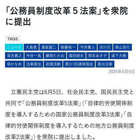
「公務員制度改革５法案」を衆院
に提出
TAGS
ニュース
大島敦
逢󠄀坂誠二
後藤祐一
今井雅人
吉川元
森山浩行
落合貴之
中谷一馬
藤岡たかお
福田昭夫
岡本あき子
道下大樹
堤かなめ
法案提出
政調活動
第217回通常国会
提出法案
2025年6月5日
立憲民主党は6月5日、社会民主党、国民民主党と
共同で「公務員制度改革5法案」（「自律的労使関係制
度を導入するための国家公務員制度改革3法案」「自
律的労使関係制度を導入するための地方公務員制度
改革2法案」）を衆院に提出しました。