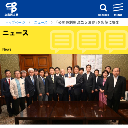
m
search
トップページ
ニュース
「公務員制度改革５法案」を衆院に提出
ニュース
News