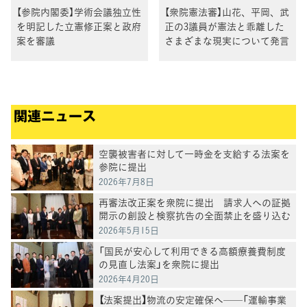
【参院内閣委】学術会議独立性
【衆院憲法審】山花、平岡、武
を明記した立憲修正案と政府
正の3議員が憲法と乖離した
案を審議
さまざまな現実について発言
関連ニュース
空襲被害者に対して一時金を支給する法案を
参院に提出
2026年7月8日
再審法改正案を衆院に提出 請求人への証拠
開示の創設と検察抗告の全面禁止を盛り込む
2026年5月15日
「国民が安心して利用できる高額療養費制度
の見直し法案」を衆院に提出
2026年4月20日
【法案提出】物流の安定確保へ──「運輸事業