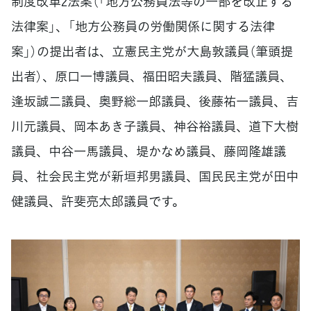
制度改革2法案（「地方公務員法等の一部を改正する
法律案」、「地方公務員の労働関係に関する法律
案」）の提出者は、立憲民主党が大島敦議員（筆頭提
出者）、原口一博議員、福田昭夫議員、階猛議員、
逢坂誠二議員、奥野総一郎議員、後藤祐一議員、吉
川元議員、岡本あき子議員、神谷裕議員、道下大樹
議員、中谷一馬議員、堤かなめ議員、藤岡隆雄議
員、社会民主党が新垣邦男議員、国民民主党が田中
健議員、許斐亮太郎議員です。