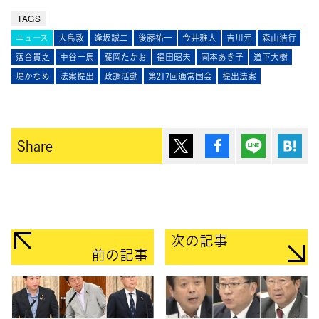
TAGS
ニュース
大島敦
逢󠄀坂誠二
後藤祐一
今井雅人
吉川元
森山浩行
落合貴之
中谷一馬
藤岡たかお
福田昭夫
岡本あき子
道下大樹
堤かなめ
法案提出
政調活動
第217回通常国会
提出法案
ポスト
シェア
Lineで送
は
Share
次の記事
前の記事