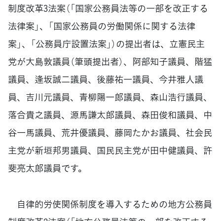
制度改革3法案（「国家公務員法等の一部を改正する
法律案」、「国家公務員の労働関係に関する法律
案」、「公務員庁設置法案」）の提出者は、立憲民主
党が大島敦議員（筆頭提出者）、阿部知子議員、階猛
議員、逢坂誠二議員、後藤祐一議員、今井雅人議
員、吉川元議員、青柳陽一郎議員、森山浩行議員、
落合貴之議員、源馬謙太郎議員、森田俊和議員、中
谷一馬議員、荒井優議員、藤岡たかお議員、社会民
主党が新垣邦男議員、国民民主党が田中健議員、許
斐亮太郎議員です。
自律的労使関係制度を導入するための地方公務員