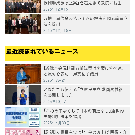
振興助成法改正案」を超党派で衆院に提出
2025年12月15日
万博工事代金未払い問題の解決を図る議員立
法を提出
2025年12月15日
最近読まれているニュース
【参院本会議】「副首都法案は廃案にすべき」
と反対を表明 岸真紀子議員
2026年7月24日
どなたでも使える「立憲民主党 動画素材箱」
を公開しました
2025年10月7日
「この改革なくして日本の前進なし」選択的
夫婦別姓法案を提出
2025年4月30日
【政調】立憲民主党は「年金の底上げ 医療・介