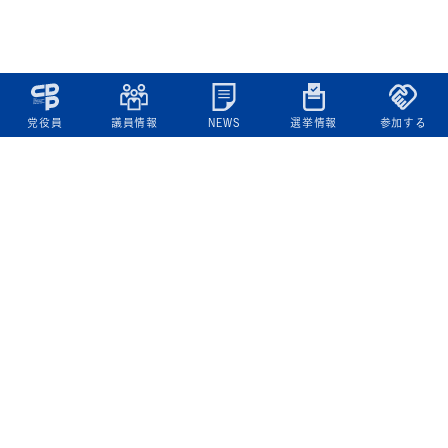
党役員
議員情報
NEWS
選挙情報
参加する
立憲民主党について
綱領
役員一覧
次の内閣
委員会委員一覧
議員・総支部長一覧
党本部所在地
都道府県連一覧
立憲民主党 活動計画・活動報告
ニュース
政策情報
基本政策
ビジョン２２
政策集
選挙政策
国会レポート
政調活動ニュース
提出法案
選挙情報