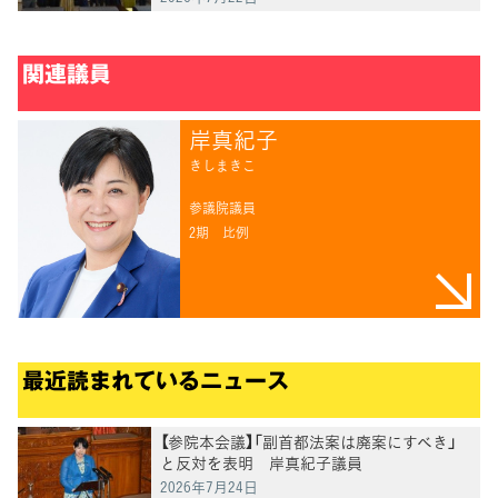
関連議員
岸真紀子
きしまきこ
参議院議員
2期
比例
最近読まれているニュース
【参院本会議】「副首都法案は廃案にすべき」
と反対を表明 岸真紀子議員
2026年7月24日