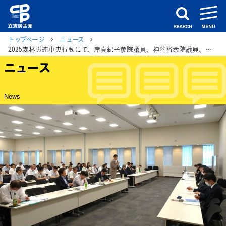
m
search
トップページ
ニュース
2025森林労連中央行動にて、岸真紀子参院議員、神谷裕衆院議員、小山展弘衆院議員が連帯あいさつ
ニュース
News