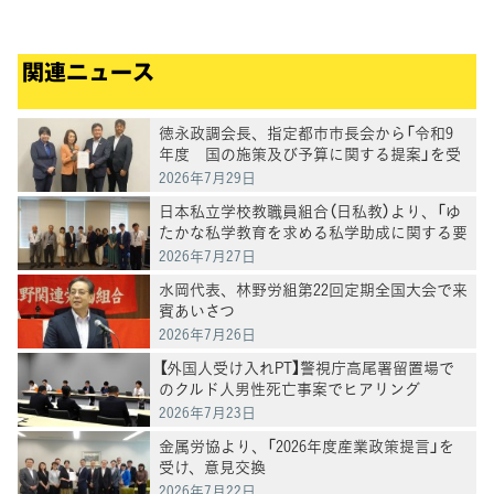
関連ニュース
徳永政調会長、指定都市市長会から「令和9
年度 国の施策及び予算に関する提案」を受
け、意見交換
2026年7月29日
日本私立学校教職員組合（日私教）より、「ゆ
たかな私学教育を求める私学助成に関する要
請」を受け、意見交換
2026年7月27日
水岡代表、林野労組第22回定期全国大会で来
賓あいさつ
2026年7月26日
【外国人受け入れPT】警視庁高尾署留置場で
のクルド人男性死亡事案でヒアリング
2026年7月23日
金属労協より、「2026年度産業政策提言」を
受け、意見交換
2026年7月22日