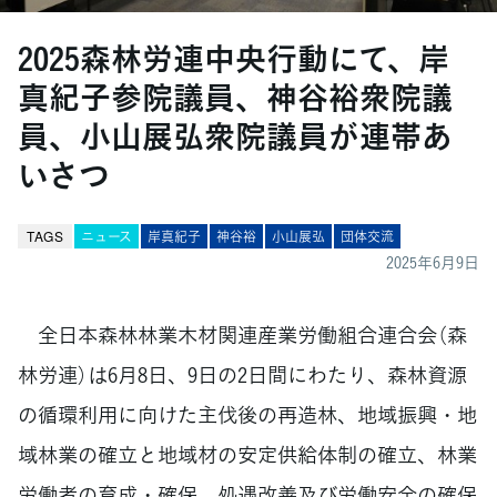
2025森林労連中央行動にて、岸
真紀子参院議員、神谷裕衆院議
員、小山展弘衆院議員が連帯あ
いさつ
TAGS
ニュース
岸真紀子
神谷裕
小山展弘
団体交流
2025年6月9日
全日本森林林業木材関連産業労働組合連合会（森
林労連）は6月8日、9日の2日間にわたり、森林資源
の循環利用に向けた主伐後の再造林、地域振興・地
域林業の確立と地域材の安定供給体制の確立、林業
労働者の育成・確保、処遇改善及び労働安全の確保