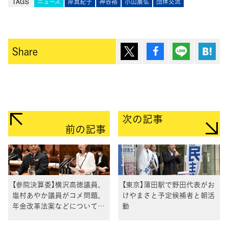
TAGS
ニュース
岸真紀子
神谷裕
小山展弘
団体交流
ポスト
シェア
Lineで送
は
Share
次の記事
前の記事
【参院決算委】横沢高徳議員、
【東京】蒲田駅で野田代表がお
塩村あやか議員がコメ問題、
けやまさと予定候補者と朝活
年金改革法案などについて質
動
疑