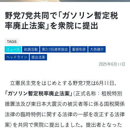
野党7党共同で「ガソリン暫定税
率廃止法案」を衆院に提出
TAGS
ニュース
政調活動
第217回通常国会
重徳和彦
大西健介
ヘッドライン
提出法案
2025年6月11日
立憲民主党をはじめとする野党7党は6月11日、
「ガソリン暫定税率廃止法案」
（正式名称：租税特別
措置法及び東日本大震災の被災者等に係る国税関係
法律の臨時特例に関する法律の一部を改正する法律
案）を共同で衆院に提出しました。提出者となった