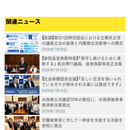
関連ニュース
【政調】第221回特別国会における立憲民主党
の議員立法の結果と内閣提出法案等への賛否
結果
2026年7月28日
【参院皇室典範特委】「保守し続けるために革
新する」 長浜博行議員、皇室典範等改正法案
を討論
2026年7月16日
【社会保障国民会議】「苦しい生活を強いられ
ている方々が除外される案には賛成できず」
―国民会議で示された新たな給付措置につい
2026年7月16日
て―
水俣病公式確認70年の節目に、水俣病被害者
救済新法案提出
2026年7月9日
空襲被害者に対して一時金を支給する法案を
参院に提出