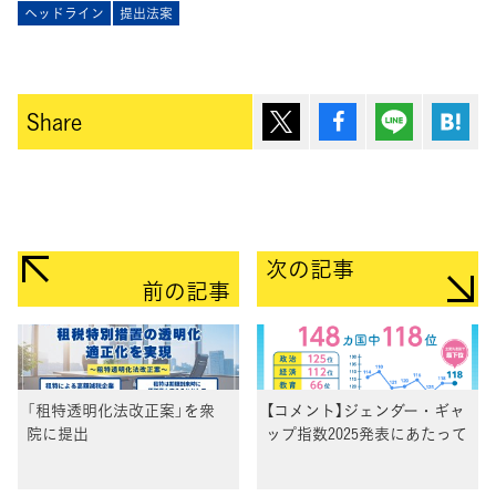
ヘッドライン
提出法案
ポスト
シェア
Lineで送
は
Share
次の記事
前の記事
「租特透明化法改正案」を衆
【コメント】ジェンダー・ギャ
院に提出
ップ指数2025発表にあたって