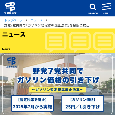
m
search
トップページ
ニュース
野党7党共同で「ガソリン暫定税率廃止法案」を衆院に提出
ニュース
News