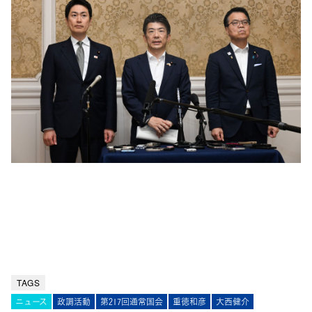
TAGS
ニュース
政調活動
第217回通常国会
重徳和彦
大西健介