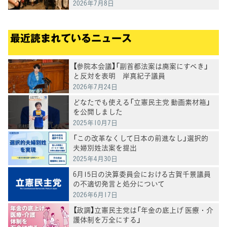
2026年7月8日
最近読まれているニュース
【参院本会議】「副首都法案は廃案にすべき」
と反対を表明 岸真紀子議員
2026年7月24日
どなたでも使える「立憲民主党 動画素材箱」
を公開しました
2025年10月7日
「この改革なくして日本の前進なし」選択的
夫婦別姓法案を提出
2025年4月30日
6月15日の決算委員会における古賀千景議員
の不適切発言と処分について
2026年6月17日
【政調】立憲民主党は「年金の底上げ 医療・介
護体制を万全にする」