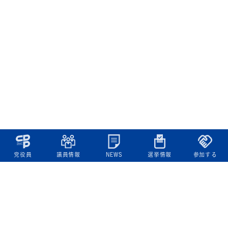
党役員
議員情報
NEWS
選挙情報
参加する
立憲民主党について
綱領
役員一覧
次の内閣
委員会委員一覧
議員・総支部長一覧
党本部所在地
都道府県連一覧