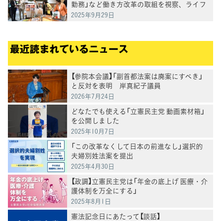
勤務」など働き方改革の取組を視察、ライフ
リンクで子どもの自殺対策の課題を意見交換
2025年9月29日
最近読まれているニュース
【参院本会議】「副首都法案は廃案にすべき」
と反対を表明 岸真紀子議員
2026年7月24日
どなたでも使える「立憲民主党 動画素材箱」
を公開しました
2025年10月7日
「この改革なくして日本の前進なし」選択的
夫婦別姓法案を提出
2025年4月30日
【政調】立憲民主党は「年金の底上げ 医療・介
護体制を万全にする」
2025年8月1日
憲法記念日にあたって【談話】