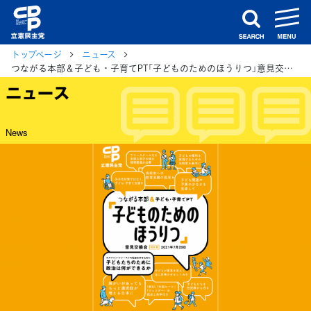
m
search
トップページ
ニュース
つながる本部＆子ども・子育てPT「子どものためのほうりつ」意見交換会報告書 2021年7月29日「チルドレン・ファーストの社会を作るために―子どもたちのために政治は何ができるか」(４/６)
ニュース
News