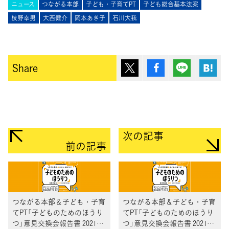
ニュース
つながる本部
子ども・子育てPT
子ども総合基本法案
枝野幸男
大西健介
岡本あき子
石川大我
ポスト
シェア
Lineで送
は
Share
次の記事
前の記事
つながる本部＆子ども・子育
つながる本部＆子ども・子育
てPT「子どものためのほうり
てPT「子どものためのほうり
つ」意見交換会報告書 2021年
つ」意見交換会報告書 2021年