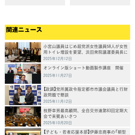
7月29日「チルドレン・ファー
7月29日「チルドレン・ファー
ストの社会を作るために―子
ストの社会を作るために―子
どもたちのために政治は何が
どもたちのために政治は何が
できるか」(３/６)
できるか」(５/６)
関連ニュース
小宮山議員はじめ超党派女性議員58人が女性
用トイレ増設を要望、浜田衆院議運委員長に
申し入れ
2025年12月12日
オンライン版ショート動画製作講座 開催
2025年11月27日
【政調】党所属政令指定都市市議会議員と行財
政問題で懇談
2025年11月12日
枝野幸男最高顧問、全自交労連第83回定期大
会で来賓あいさつ
2025年10月20日
【子ども・若者応援本部】伊藤忠商事の「朝型