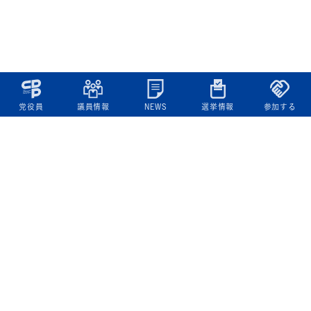
党役員
議員情報
NEWS
選挙情報
参加する
立憲民主党について
綱領
役員一覧
次の内閣
委員会委員一覧
議員・総支部長一覧
党本部所在地
都道府県連一覧
立憲民主党 活動計画・活動報告
ニュース
政策情報
基本政策
ビジョン２２
政策集
選挙政策
国会レポート
政調活動ニュース
提出法案