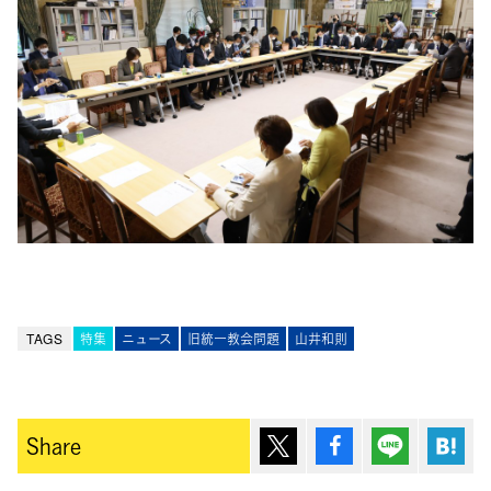
TAGS
特集
ニュース
旧統一教会問題
山井和則
ポスト
シェア
Lineで送
は
Share