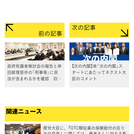
次の記事
前の記事
政府有識者検討会の報告と岸
【次の内閣】泉「次の内閣」ス
田総理答弁の「刑事等」に民
タートにあたってネクスト大
法が含まれるかを確認 旧統
臣のコメント
一教会被害対策本部
関連ニュース
厚労大臣に、「OTC類似薬の保険給付の在り
方の見直しに際しては、患者さんに対する影