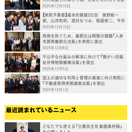
響の検証を求める要請」を実施
2025年12月10日
【衆院予算委】基本的質疑2日目 奥野総一
郎、山井和則、酒井なつみ、稲富修二、今井
雅人各議員が質疑
2025年12月10日
再発を防ぐため、厳罰化は喫緊の課題「人身
売買罪厳罰化法案」を衆院に提出
2025年12月8日
不公平な仕組みの解消に向けて「障がい児福
祉所得制限撤廃法案」を提出
2025年12月5日
国土の適切な利用と管理の推進に向け衆院に
「不動産取得実態調査法案」を提出
2025年12月1日
最近読まれているニュース
どなたでも使える「立憲民主党 動画素材箱」
を公開しました