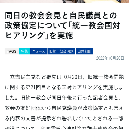
同日の教会会見と自民議員との
政策協定について「統一教会国対
ヒアリング」を実施
TAGS
特集
ニュース
旧統一教会問題
山井和則
2022年10月20日
立憲民主党など野党は10月20日、旧統一教会問題
に関する第21回目となる国対ヒアリングを実施しま
した。旧統一教会が同日午後に行った記者会見と、
教会の友好団体から自民党議員が政策協定とも言え
る内容の文書が提示され署名していたとされる一部
報道について、全国霊感商法対策弁護士連絡会の阿