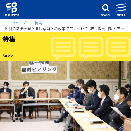
m
search
トップページ
特集
同日の教会会見と自民議員との政策協定について「統一教会国対ヒアリング」を実施
特集
Article