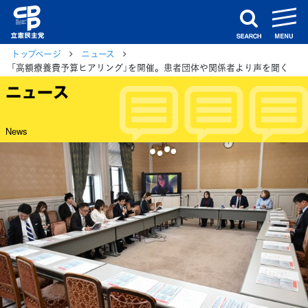
m
search
トップページ
ニュース
「高額療養費予算ヒアリング」を開催。患者団体や関係者より声を聞く
ニュース
News