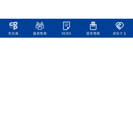
党役員
議員情報
NEWS
選挙情報
参加する
立憲民主党について
綱領
役員一覧
次の内閣
委員会委員一覧
議員・総支部長一覧
党本部所在地
都道府県連一覧
立憲民主党 活動計画・活動報告
ニュース
政策情報
基本政策
ビジョン２２
政策集
選挙政策
国会レポート
政調活動ニュース
提出法案
選挙情報