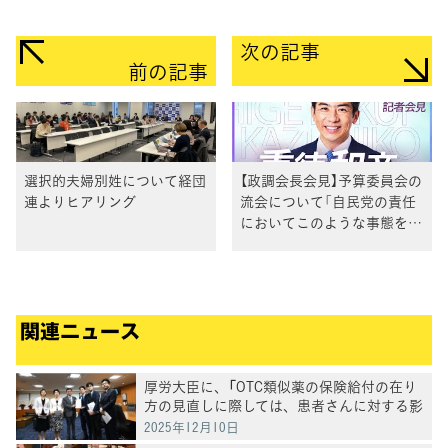
次の記事
前の記事
選択的夫婦別姓について経団
【政調会長会見】予算委員会の
連よりヒアリング
流会について「自民党の責任
においてこのような事態を招
いている」重徳政調会長
関連ニュース
厚労大臣に、「OTC類似薬の保険給付の在り
方の見直しに際しては、患者さんに対する影
響の検証を求める要請」を実施
2025年12月10日