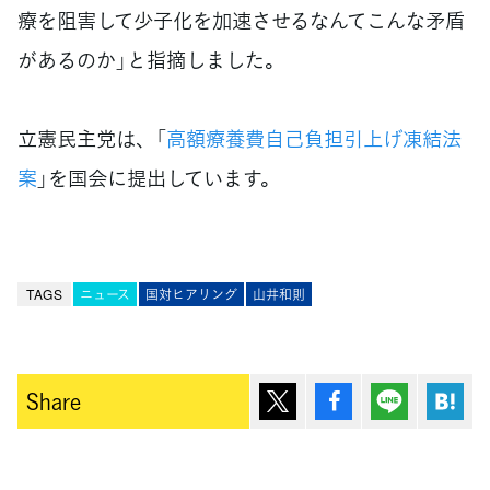
療を阻害して少子化を加速させるなんてこんな矛盾
があるのか」と指摘しました。
立憲民主党は、「
高額療養費自己負担引上げ凍結法
案
」を国会に提出しています。
TAGS
ニュース
国対ヒアリング
山井和則
ポスト
シェア
Lineで送
は
Share