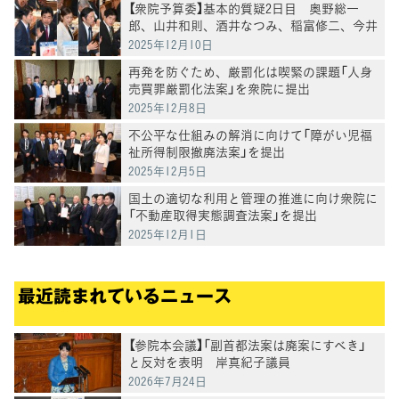
【衆院予算委】基本的質疑2日目 奥野総一
郎、山井和則、酒井なつみ、稲富修二、今井
雅人各議員が質疑
2025年12月10日
再発を防ぐため、厳罰化は喫緊の課題「人身
売買罪厳罰化法案」を衆院に提出
2025年12月8日
不公平な仕組みの解消に向けて「障がい児福
祉所得制限撤廃法案」を提出
2025年12月5日
国土の適切な利用と管理の推進に向け衆院に
「不動産取得実態調査法案」を提出
2025年12月1日
最近読まれているニュース
【参院本会議】「副首都法案は廃案にすべき」
と反対を表明 岸真紀子議員
2026年7月24日