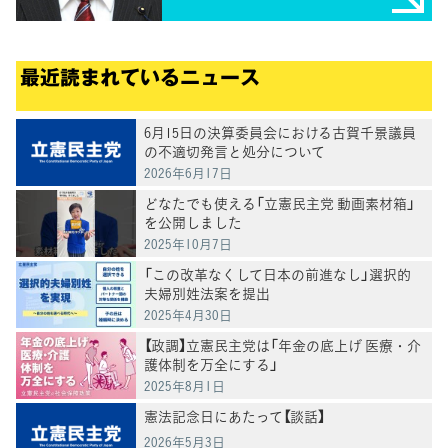
最近読まれているニュース
6月15日の決算委員会における古賀千景議員
の不適切発言と処分について
2026年6月17日
どなたでも使える「立憲民主党 動画素材箱」
を公開しました
2025年10月7日
「この改革なくして日本の前進なし」選択的
夫婦別姓法案を提出
2025年4月30日
【政調】立憲民主党は「年金の底上げ 医療・介
護体制を万全にする」
2025年8月1日
憲法記念日にあたって【談話】
2026年5月3日