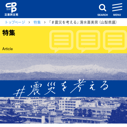
m
search
トップページ
特集
「＃震災を考える」 清水喜美男 （山梨県議）
特集
Article