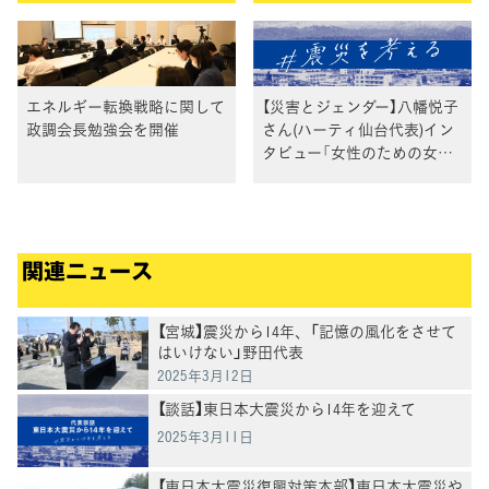
エネルギー転換戦略に関して
【災害とジェンダー】八幡悦子
政調会長勉強会を開催
さん(ハーティ仙台代表)イン
タビュー「女性のための女性
による支援から生まれたも
の」
関連ニュース
【宮城】震災から14年、「記憶の風化をさせて
はいけない」野田代表
2025年3月12日
【談話】東日本大震災から14年を迎えて
2025年3月11日
【東日本大震災復興対策本部】東日本大震災や