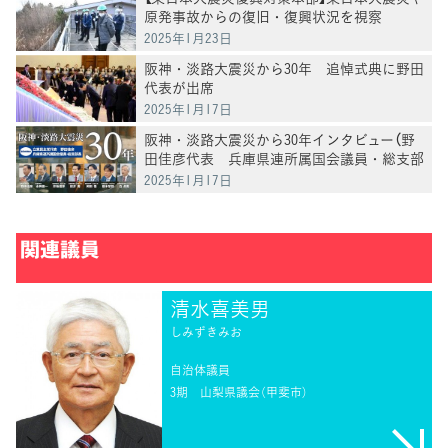
原発事故からの復旧・復興状況を視察
2025年1月23日
阪神・淡路大震災から30年 追悼式典に野田
代表が出席
2025年1月17日
阪神・淡路大震災から30年インタビュー（野
田佳彦代表 兵庫県連所属国会議員・総支部
長）
2025年1月17日
関連議員
清水喜美男
しみずきみお
自治体議員
3期
山梨県議会（甲斐市）