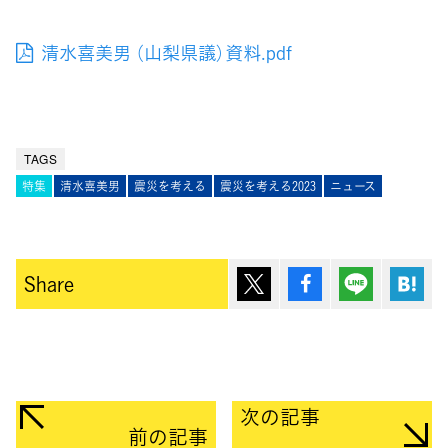
清水喜美男 （山梨県議）資料.pdf
TAGS
特集
清水喜美男
震災を考える
震災を考える2023
ニュース
ポスト
シェア
Lineで送
は
Share
次の記事
前の記事