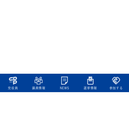
党役員
議員情報
NEWS
選挙情報
参加する
立憲民主党について
綱領
役員一覧
次の内閣
委員会委員一覧
議員・総支部長一覧
党本部所在地
都道府県連一覧