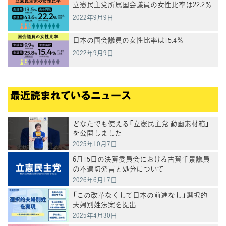
立憲民主党所属国会議員の女性比率は22.2％
2022年9月9日
日本の国会議員の女性比率は15.4％
2022年9月9日
最近読まれているニュース
どなたでも使える「立憲民主党 動画素材箱」
を公開しました
2025年10月7日
6月15日の決算委員会における古賀千景議員
の不適切発言と処分について
2026年6月17日
「この改革なくして日本の前進なし」選択的
夫婦別姓法案を提出
2025年4月30日