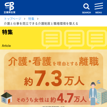
m
search
トップページ
特集
介護と仕事を両立できる介護制度と職場環境を整える
特集
Article