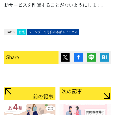
助サービスを削減することがないようにします。
TAGS
特集
ジェンダー平等推進本部トピックス
ポスト
シェア
Lineで送
は
Share
次の記事
前の記事