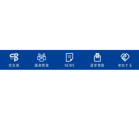
党役員
議員情報
NEWS
選挙情報
参加する
立憲民主党について
綱領
役員一覧
次の内閣
委員会委員一覧
議員・総支部長一覧
党本部所在地
都道府県連一覧
立憲民主党 活動計画・活動報告
ニュース
政策情報
基本政策
ビジョン２２
政策集
選挙政策