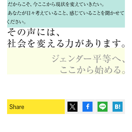
ポスト
シェア
Lineで送る
は
Share