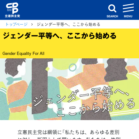
m
search
トップページ
ジェンダー平等へ、ここから始める
ジェンダー平等へ、ここから始める
Gender Equality For All
立憲民主党は綱領に「私たちは、あらゆる差別