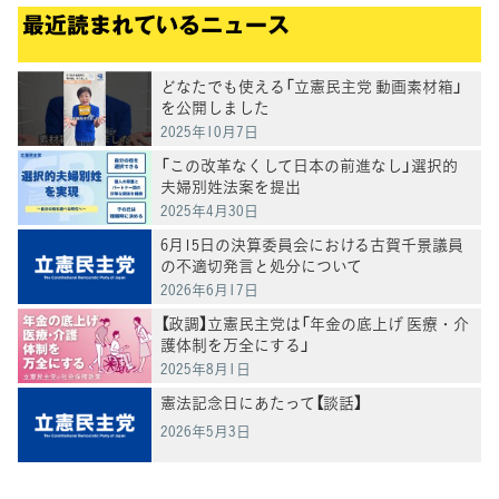
最近読まれているニュース
どなたでも使える「立憲民主党 動画素材箱」
を公開しました
2025年10月7日
「この改革なくして日本の前進なし」選択的
夫婦別姓法案を提出
2025年4月30日
6月15日の決算委員会における古賀千景議員
の不適切発言と処分について
2026年6月17日
【政調】立憲民主党は「年金の底上げ 医療・介
護体制を万全にする」
2025年8月1日
憲法記念日にあたって【談話】
2026年5月3日