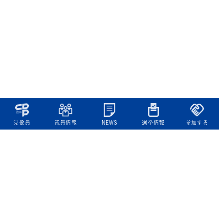
党役員
議員情報
NEWS
選挙情報
参加する
立憲民主党について
綱領
役員一覧
次の内閣
委員会委員一覧
議員・総支部長一覧
党本部所在地
都道府県連一覧
立憲民主党 活動計画・活動報告
ニュース