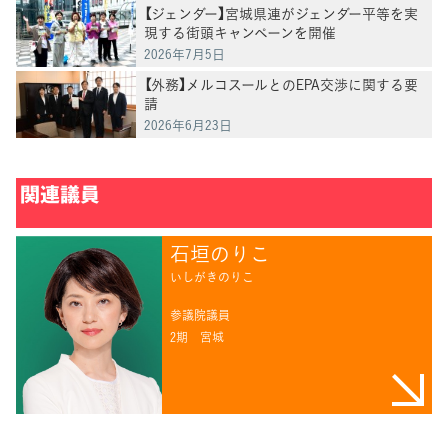
【ジェンダー】宮城県連がジェンダー平等を実
現する街頭キャンペーンを開催
2026年7月5日
【外務】メルコスールとのEPA交渉に関する要
請
2026年6月23日
関連議員
石垣のりこ
いしがきのりこ
参議院議員
2期
宮城