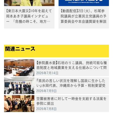
【東日本大震災】10年を超えて
【動画配信】2日（火）、杉尾参
岡本あき子議員インタビュ
院議員が立憲民主党議員の予
ー 「危機の時こそ、地方分
算委員会や本会議質疑を解説
権が必要」 （当時、仙台市議
会議員）
関連ニュース
【参院農水委】石垣のりこ議員、持続可能な種
苗制度と地域農業を支える仕組みについて問
う
2026年7月14日
「県民の苦しい状況を理解し国政に生かした
い」水岡代表、沖縄県から予算・税制要望受
ける
2026年7月9日
空襲被害者に対して一時金を支給する法案を
参院に提出
2026年7月8日