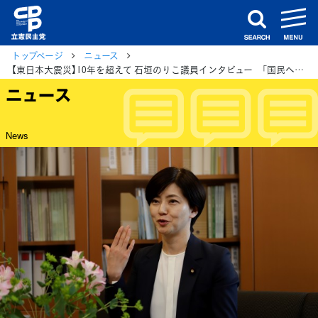
m
search
トップページ
ニュース
【東日本大震災】10年を超えて 石垣のりこ議員インタビュー 「国民への情報公開の充実が不可欠」 （当時、ラジオ局パーソナリティー）
ニュース
News