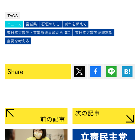
TAGS
ニュース
宮城県
石垣のりこ
10年を超えて
東日本大震災・東電原発事故から10年
東日本大震災復興本部
震災を考える
ポスト
シェア
Lineで送
は
Share
次の記事
前の記事