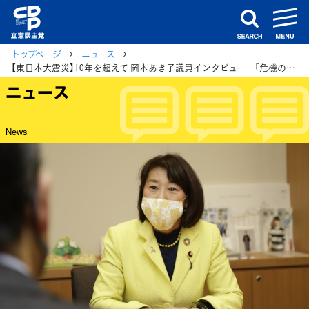
m
search
トップページ
ニュース
【東日本大震災】10年を超えて 岡本あき子議員インタビュー 「危機の時こそ、地方分権が必要」 （当時、仙台市議会議員）
ニュース
News