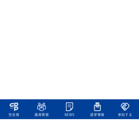
党役員
議員情報
NEWS
選挙情報
参加する
立憲民主党について