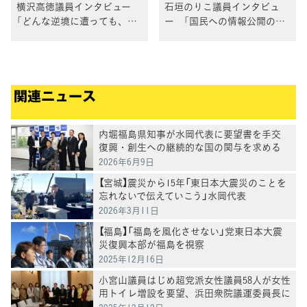
横沢高徳議員インタビュー
石垣のりこ議員インタビュ
「どんな逆境に遭っても、何
ー 「国民への情報公開の充
度でも挑戦できる社会を」
実が不可欠」 （当時、ラジオ
（当時、パラアルペンスキー
局パーソナリティー）
選手）
関連ニュース
内堀福島県知事が水岡代表に要望書を手交
復興・創生への継続的な国の関与を求める
2026年6月9日
【宮城】震災から15年「東日本大震災のことを
忘れないで伝えていこう」水岡代表
2026年3月11日
【福島】「福島を風化させない」党東日本大震
災復興本部が福島を視察
2025年12月16日
小宮山議員はじめ超党派女性議員58人が女性
用トイレ増設を要望、浜田衆院議運委員長に
申し入れ