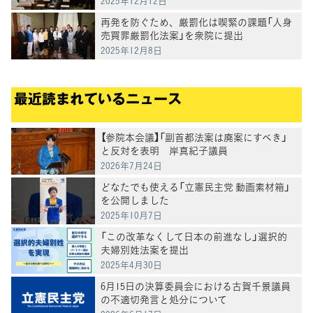
2025年12月12日
再発を防ぐため、厳罰化は喫緊の課題「人身
売買罪厳罰化法案」を衆院に提出
2025年12月8日
最近読まれているニュース
【参院本会議】「副首都法案は廃案にすべき」
と反対を表明 岸真紀子議員
2026年7月24日
どなたでも使える「立憲民主党 動画素材箱」
を公開しました
2025年10月7日
「この改革なくして日本の前進なし」選択的
夫婦別姓法案を提出
2025年4月30日
6月15日の決算委員会における古賀千景議員
の不適切発言と処分について