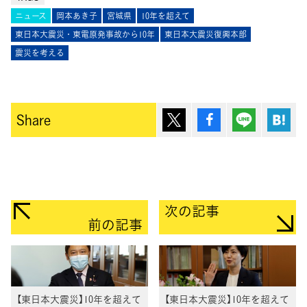
ニュース
岡本あき子
宮城県
10年を超えて
東日本大震災・東電原発事故から10年
東日本大震災復興本部
震災を考える
ポスト
シェア
Lineで送
は
Share
次の記事
前の記事
【東日本大震災】10年を超えて
【東日本大震災】10年を超えて