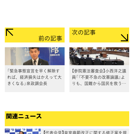
次の記事
前の記事
「緊急事態宣言を早く解除す
【参院憲法審査会】小西洋之議
れば、経済損失はかえって大
員「『不要不急の改憲論議』よ
きくなる」泉政調会長
りも、国難から国民を救う立
法の実現を」憲法審査会で意
見表明
関連ニュース
【代表会見】皇室典範改正に関する修正案を提