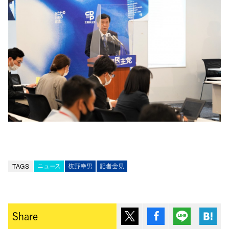
TAGS
ニュース
枝野幸男
記者会見
ポスト
シェア
Lineで送
は
Share