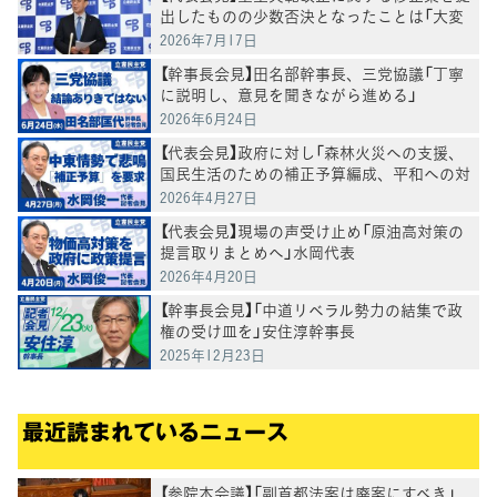
出したものの少数否決となったことは「大変
残念」水岡代表
2026年7月17日
【幹事長会見】田名部幹事長、三党協議「丁寧
に説明し、意見を聞きながら進める」
2026年6月24日
【代表会見】政府に対し「森林火災への支援、
国民生活のための補正予算編成、平和への対
応を求めていく」水岡代表
2026年4月27日
【代表会見】現場の声受け止め「原油高対策の
提言取りまとめへ」水岡代表
2026年4月20日
【幹事長会見】「中道リベラル勢力の結集で政
権の受け皿を」安住淳幹事長
2025年12月23日
最近読まれているニュース
【参院本会議】「副首都法案は廃案にすべき」