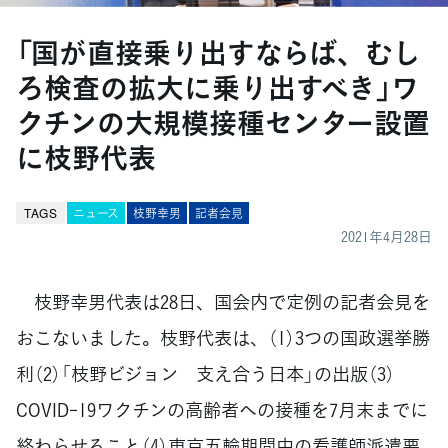
「国が直接乗り出すならば、むし
ろ検査の拡大に乗り出すべき」ワ
クチンの大規模接種センター設置
に枝野代表
TAGS
ニュース
枝野幸男
記者会見
2021年4月28日
枝野幸男代表は28日、国会内で定例の記者会見を
おこないました。枝野代表は、（1）3つの国政選挙勝
利（2）「枝野ビジョン 支え合う日本」の出版（3）
COVID-19ワクチンの高齢者への接種を7月末までに
終わらせること（4）東京五輪期間中の看護師派遣要