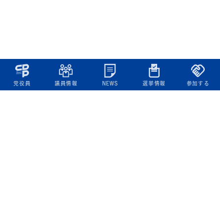
党役員
議員情報
NEWS
選挙情報
参加する
立憲民主党について
綱領
役員一覧
次の内閣
委員会委員一覧
議員・総支部長一覧
党本部所在地
都道府県連一覧
立憲民主党 活動計画・活動報告
ニュース
政策情報
基本政策
ビジョン２２
政策集
選挙政策
国会レポート