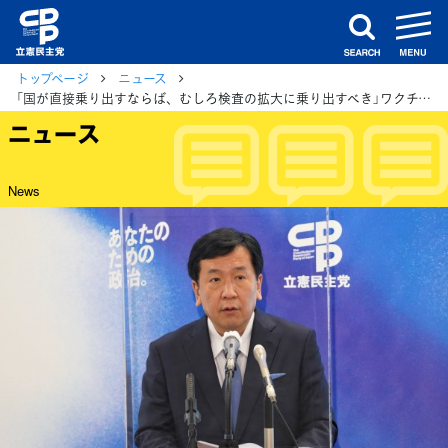
m
search
トップページ
ニュース
「国が直接乗り出すならば、むしろ検査の拡大に乗り出すべき」ワクチンの大規模接種センター設置に枝野代表
ニュース
News