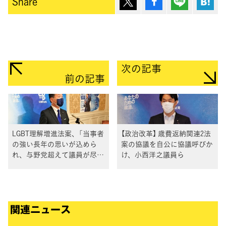
Share
次の記事
前の記事
LGBT理解増進法案、「当事者
【政治改革】 歳費返納関連2法
の強い長年の思いが込めら
案の協議を自公に協議呼びか
れ、与野党超えて議員が尽
け、小西洋之議員ら
力。法案の提出・成立に向け
て努力を」福山幹事長
関連ニュース