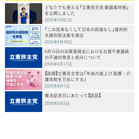
どなたでも使える「立憲民主党 動画素材箱」
を公開しました
2025年10月7日
「この改革なくして日本の前進なし」選択的
夫婦別姓法案を提出
2025年4月30日
6月15日の決算委員会における古賀千景議員
の不適切発言と処分について
2026年6月17日
【政調】立憲民主党は「年金の底上げ 医療・介
護体制を万全にする」
2025年8月1日
憲法記念日にあたって【談話】
2026年5月3日