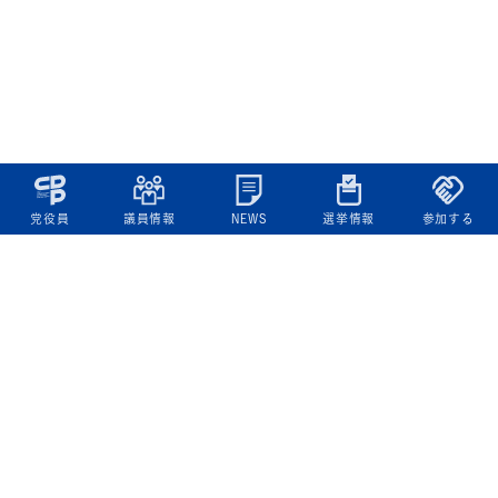
党役員
議員情報
NEWS
選挙情報
参加する
立憲民主党について
綱領
役員一覧
次の内閣
委員会委員一覧
議員・総支部長一覧
党本部所在地
都道府県連一覧
立憲民主党 活動計画・活動報告
ニュース
政策情報
基本政策
ビジョン２２
政策集
選挙政策