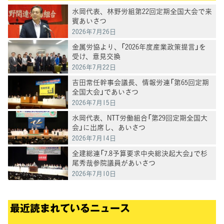
水岡代表、林野労組第22回定期全国大会で来
賓あいさつ
2026年7月26日
金属労協より、「2026年度産業政策提言」を
受け、意見交換
2026年7月22日
吉田常任幹事会議長、情報労連「第65回定期
全国大会」であいさつ
2026年7月15日
水岡代表、NTT労働組合「第29回定期全国大
会」に出席し、あいさつ
2026年7月14日
全建総連「7.8予算要求中央総決起大会」で杉
尾秀哉参院議員があいさつ
2026年7月10日
最近読まれているニュース