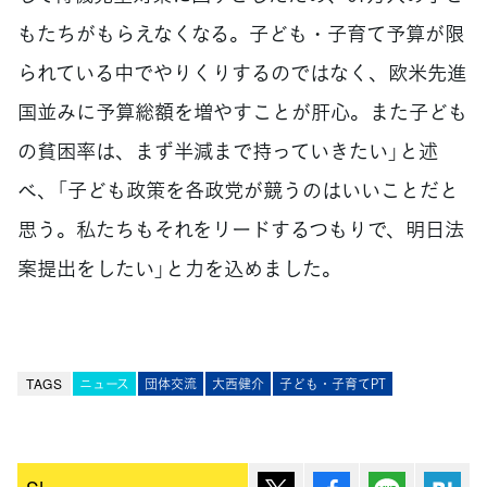
もたちがもらえなくなる。子ども・子育て予算が限
られている中でやりくりするのではなく、欧米先進
国並みに予算総額を増やすことが肝心。また子ども
の貧困率は、まず半減まで持っていきたい」と述
べ、「子ども政策を各政党が競うのはいいことだと
思う。私たちもそれをリードするつもりで、明日法
案提出をしたい」と力を込めました。
TAGS
ニュース
団体交流
大西健介
子ども・子育てPT
ポスト
シェア
Lineで送
は