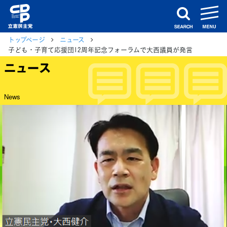
m
search
トップページ
ニュース
子ども・子育て応援団12周年記念フォーラムで大西議員が発言
ニュース
News