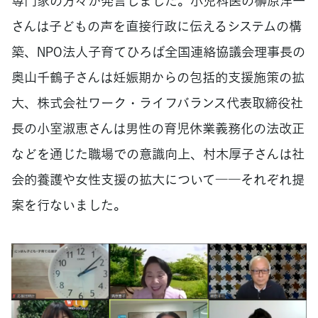
専門家の方々が発言しました。小児科医の榊原洋一
さんは子どもの声を直接行政に伝えるシステムの構
築、NPO法人子育てひろば全国連絡協議会理事長の
奥山千鶴子さんは妊娠期からの包括的支援施策の拡
大、株式会社ワーク・ライフバランス代表取締役社
長の小室淑恵さんは男性の育児休業義務化の法改正
などを通じた職場での意識向上、村木厚子さんは社
会的養護や女性支援の拡大について――それぞれ提
案を行ないました。