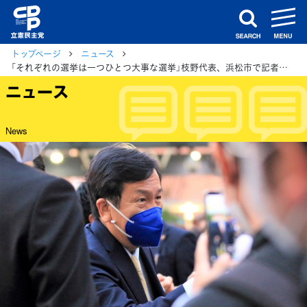
m
search
トップページ
ニュース
「それぞれの選挙は一つひとつ大事な選挙」枝野代表、浜松市で記者団に
ニュース
News