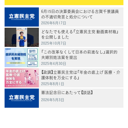
6月15日の決算委員会における古賀千景議員
の不適切発言と処分について
2026年6月17日
どなたでも使える「立憲民主党 動画素材箱」
を公開しました
2025年10月7日
「この改革なくして日本の前進なし」選択的
夫婦別姓法案を提出
2025年4月30日
【政調】立憲民主党は「年金の底上げ 医療・介
護体制を万全にする」
2025年8月1日
憲法記念日にあたって【談話】
2026年5月3日