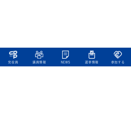
党役員
議員情報
NEWS
選挙情報
参加する
立憲民主党について
綱領
役員一覧
次の内閣
委員会委員一覧
議員・総支部長一覧
党本部所在地
都道府県連一覧
立憲民主党 活動計画・活動報告
ニュース
政策情報