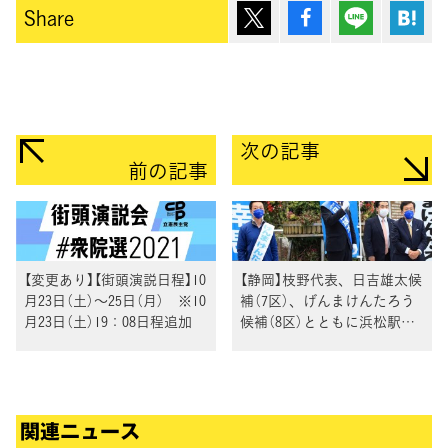
ポスト
シェア
Lineで送
は
Share
次の記事
前の記事
【変更あり】【街頭演説日程】10
【静岡】枝野代表、日吉雄太候
月23日（土）～25日（月） ※10
補（7区）、げんまけんたろう
月23日（土）19：08日程追加
候補（8区）とともに浜松駅で
訴え
関連ニュース