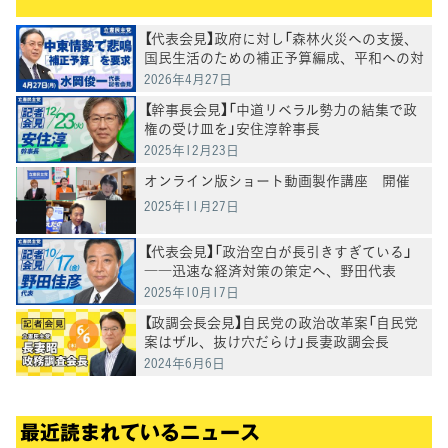
【代表会見】政府に対し「森林火災への支援、
国民生活のための補正予算編成、平和への対
応を求めていく」水岡代表
2026年4月27日
【幹事長会見】「中道リベラル勢力の結集で政
権の受け皿を」安住淳幹事長
2025年12月23日
オンライン版ショート動画製作講座 開催
2025年11月27日
【代表会見】「政治空白が長引きすぎている」
――迅速な経済対策の策定へ、野田代表
2025年10月17日
【政調会長会見】自民党の政治改革案「自民党
案はザル、抜け穴だらけ」長妻政調会長
2024年6月6日
最近読まれているニュース