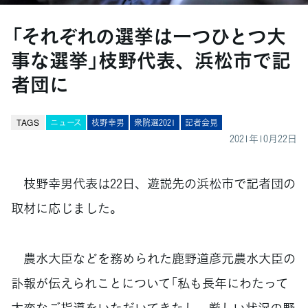
「それぞれの選挙は一つひとつ大
事な選挙」枝野代表、浜松市で記
者団に
TAGS
ニュース
枝野幸男
衆院選2021
記者会見
2021年10月22日
枝野幸男代表は22日、遊説先の浜松市で記者団の
取材に応じました。
農水大臣などを務められた鹿野道彦元農水大臣の
訃報が伝えられことについて「私も長年にわたって
大変なご指導をいただいてきたし、厳しい状況の野