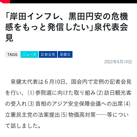
「岸田インフレ、黒田円安の危機
感をもっと発信したい」泉代表会
見
TAGS
ニュース
記者会見
泉健太
2022年6月10日
泉健太代表は６月10日、国会内で定例の記者会見
を行い、（1）参院選に向けた取り組み（2）訪日観光客
の受入れ（3）首相のアジア安全保障会議への出席（4）
立憲民主党の法案提出（5）物価高対策――等につい
て話しました。