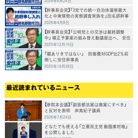
2026年6月24日
【幹事長会見】「3党での統一自治体選挙最大
化と中東情勢の実態調査実施を」田名部幹事
長
2026年4月8日
【幹事長会見】「公明党との交渉は最終調整
中」 補正予算案の組み替え動議提出へ、 安住
淳幹事長
2025年12月10日
「額ありきではない」 防衛費対GDP比2％前
倒しに安住幹事長
2025年10月28日
最近読まれているニュース
【参院本会議】「副首都法案は廃案にすべき」
と反対を表明 岸真紀子議員
2026年7月24日
どなたでも使える「立憲民主党 動画素材箱」
を公開しました