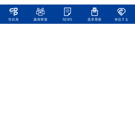
党役員
議員情報
NEWS
選挙情報
参加する
立憲民主党について
綱領
役員一覧
次の内閣
委員会委員一覧
議員・総支部長一覧
党本部所在地
都道府県連一覧
立憲民主党 活動計画・活動報告
ニュース
政策情報
基本政策
ビジョン２２
政策集
選挙政策
国会レポート
政調活動ニュース
提出法案
選挙情報
参院選2025選挙結果
衆院選2024選挙結果
参院選2022選挙結果
衆院選2021選挙結果
第20回統一地方自治体選挙 結果一覧