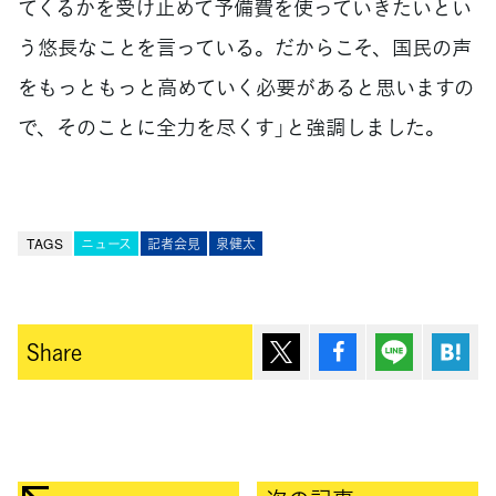
てくるかを受け止めて予備費を使っていきたいとい
う悠長なことを言っている。だからこそ、国民の声
をもっともっと高めていく必要があると思いますの
で、そのことに全力を尽くす」と強調しました。
TAGS
ニュース
記者会見
泉健太
ポスト
シェア
Lineで送
は
Share