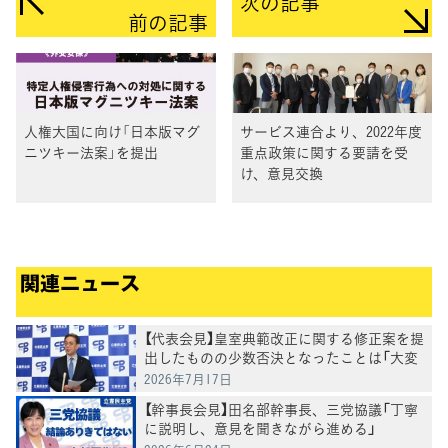
次の記事
前の記事
人権大国に向け「日本版マグ
サービス連合より、2022年度
ニツキー法案」を提出
重点政策に関する要請を受
け、意見交換
関連ニュース
【代表会見】皇室典範改正に関する修正案を提
出したものの少数否決となったことは「大変
残念」水岡代表
2026年7月17日
【幹事長会見】田名部幹事長、三党協議「丁寧
に説明し、意見を聞きながら進める」