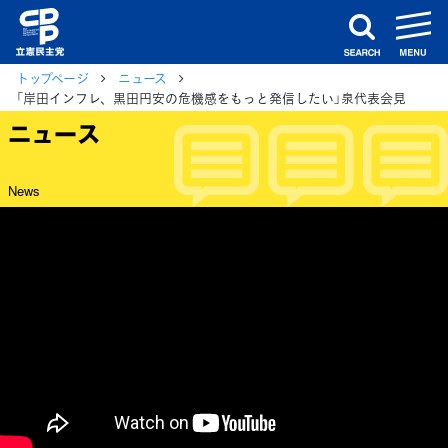
m
search
トップページ
ニュース
「岸田インフレ、黒田円安の危機感をもっと発信したい」泉代表会見
ニュース
News