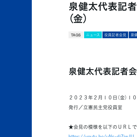
泉健太代表記者
（金）
TAGS
ニュース
役員記者会見
泉
泉健太代表記者会
２０２３年２月１０日（金）１
発行／立憲民主党役員室
★会見の模様を以下のＵＲＬで
https://youtu.be/uNs-djZiwJU