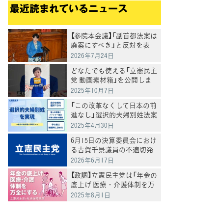
最近読まれているニュース
【参院本会議】「副首都法案は
廃案にすべき」と反対を表
明 岸真紀子議員
2026年7月24日
どなたでも使える「立憲民主
党 動画素材箱」を公開しま
した
2025年10月7日
「この改革なくして日本の前
進なし」選択的夫婦別姓法案
を提出
2025年4月30日
6月15日の決算委員会におけ
る古賀千景議員の不適切発
言と処分について
2026年6月17日
【政調】立憲民主党は「年金の
底上げ 医療・介護体制を万
全にする」
2025年8月1日