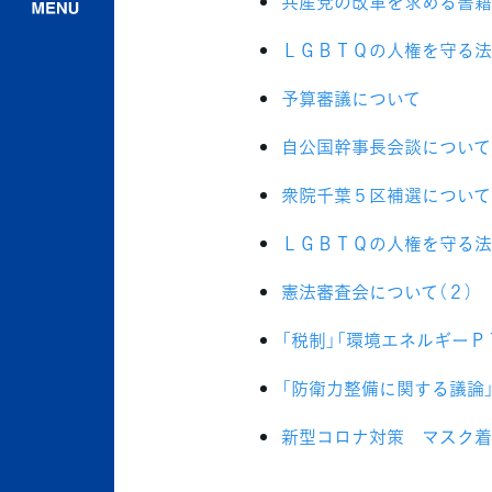
共産党の改革を求める書籍
ＬＧＢＴＱの人権を守る法
予算審議について
自公国幹事長会談について
衆院千葉５区補選について
ＬＧＢＴＱの人権を守る法
憲法審査会について（２）
「税制」「環境エネルギーＰ
「防衛力整備に関する議論
新型コロナ対策 マスク着