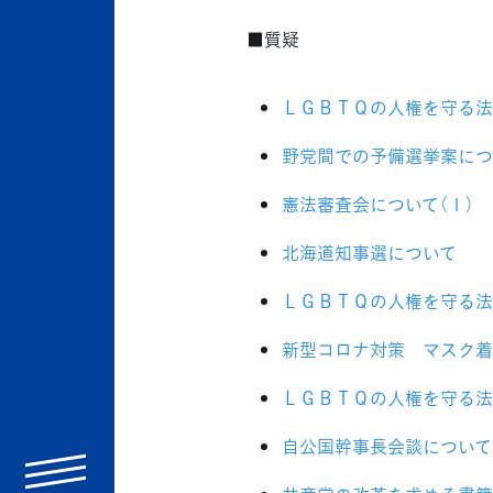
■質疑
ＬＧＢＴＱの人権を守る法
野党間での予備選挙案につ
憲法審査会について（１）
北海道知事選について
ＬＧＢＴＱの人権を守る法
新型コロナ対策 マスク着
ＬＧＢＴＱの人権を守る法
自公国幹事長会談について
menu