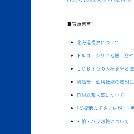
■冒頭発言
北海道視察について
トルコ・シリア地震 党や
ＬＧＢＴＱの人権を守る法
物価高 価格転嫁の取組に
日銀総裁人事について
「防衛版ふるさと納税」自
五輪・パラ汚職について