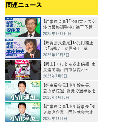
関連ニュース
【幹事長会見】「公明党との交
渉は最終調整中」 補正予算
案の組み替え動議提出へ、
2025年12月10日
安住淳幹事長
【政調会長会見】18兆円補正
は「6割以上が借金」 基
金・防衛費・予備費の妥当
2025年12月3日
性を精査へ、本庄政調会長
【岡山】くにともさよ候補「市
長選で瀬戸内市は変わっ
た。今度は岡山県全体を変
2025年7月9日
えるとき」泉健太常任顧問と
【幹事長会見】小川幹事長、
訴え
夏の参院選「野党で過半数を
目指す」
2025年4月15日
【幹事長会見】小川幹事長「引
き続き企業・団体献金禁止
の実現を求めていく」
2025年4月1日