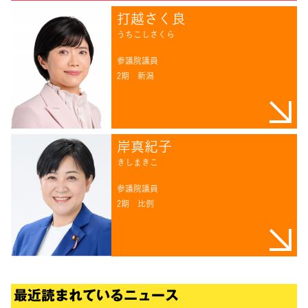
打越さく良
うちこしさくら
参議院議員
2期
新潟
岸真紀子
きしまきこ
参議院議員
2期
比例
最近読まれているニュース