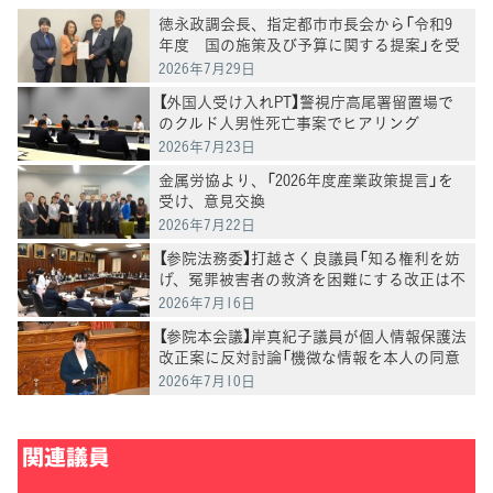
徳永政調会長、指定都市市長会から「令和9
年度 国の施策及び予算に関する提案」を受
け、意見交換
2026年7月29日
【外国人受け入れPT】警視庁高尾署留置場で
のクルド人男性死亡事案でヒアリング
2026年7月23日
金属労協より、「2026年度産業政策提言」を
受け、意見交換
2026年7月22日
【参院法務委】打越さく良議員「知る権利を妨
げ、冤罪被害者の救済を困難にする改正は不
合理だ」
2026年7月16日
【参院本会議】岸真紀子議員が個人情報保護法
改正案に反対討論「機微な情報を本人の同意
なく提供することは断じて認められない」
2026年7月10日
関連議員