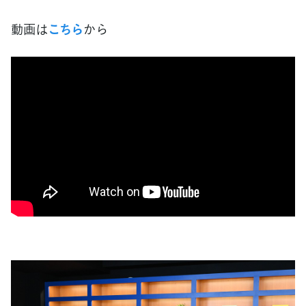
動画は
こちら
から