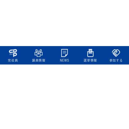
党役員
議員情報
NEWS
選挙情報
参加する
立憲民主党について
綱領
役員一覧
次の内閣
委員会委員一覧
議員・総支部長一覧
党本部所在地
都道府県連一覧
立憲民主党 活動計画・活動報告
ニュース
政策情報
基本政策
ビジョン２２
政策集
選挙政策