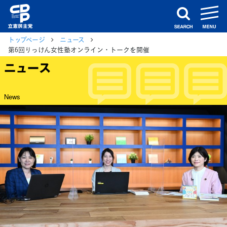
m
search
トップページ
ニュース
第6回りっけん女性塾オンライン・トークを開催
ニュース
News