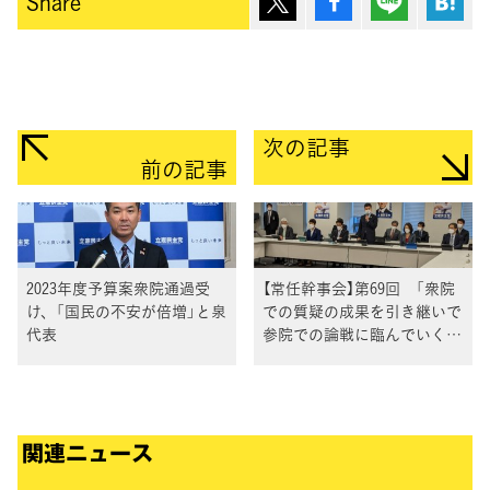
Share
次の記事
前の記事
2023年度予算案衆院通過受
【常任幹事会】第69回 「衆院
け、「国民の不安が倍増」と泉
での質疑の成果を引き継いで
代表
参院での論戦に臨んでいく」
泉代表
関連ニュース