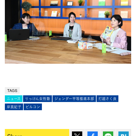
TAGS
ニュース
りっけん女性塾
ジェンダー平等推進本部
打越さく良
岸真紀子
ピルコン
ポスト
シェア
Lineで送
は