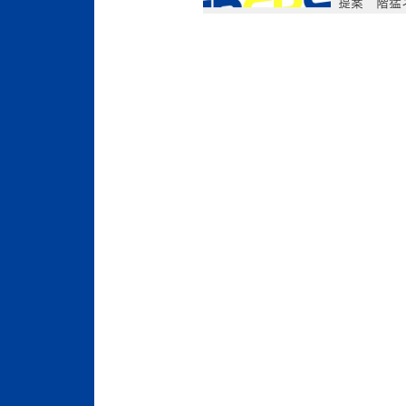
提案 階猛
金融大臣