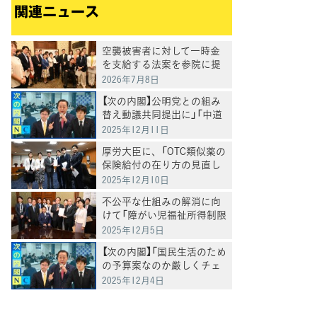
関連ニュース
空襲被害者に対して一時金
を支給する法案を参院に提
出
2026年7月8日
【次の内閣】公明党との組み
替え動議共同提出に」「中道
の改革勢力結集の第一歩」と
2025年12月11日
野田代表
厚労大臣に、「OTC類似薬の
保険給付の在り方の見直し
に際しては、患者さんに対
2025年12月10日
する影響の検証を求める要
不公平な仕組みの解消に向
請」を実施
けて「障がい児福祉所得制限
撤廃法案」を提出
2025年12月5日
【次の内閣】「国民生活のため
の予算案なのか厳しくチェ
ックしていく」と野田代表
2025年12月4日