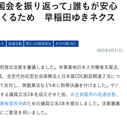
今国会を振り返って」誰もが安心
くるため 早稲田ゆきネクス
ゆき
政調活動
第211回通常国会
次の内閣（NC）
2023年6月21日
府提出法案を審議しました。米軍基地日本人労働者支援法、
成、全世代対応型社会保障法と日本版CDC創設関連２法につ
て反対し、旅館業法など5本に附帯決議を付けました。ゲノ
する議員立法3本を成立させた他、
非正規雇用の処遇改善
、
康被害救済
のための議員立法3本を提出しました。法案審議
にご意見を伺いました。