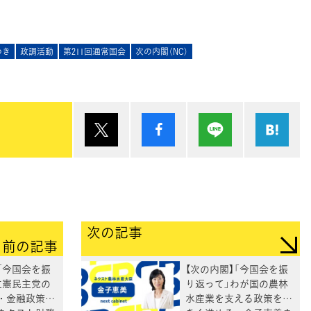
ゆき
政調活動
第211回通常国会
次の内閣（NC）
ポスト
シェア
Lineで送る
は
次の記事
前の記事
「今国会を振
【次の内閣】「今国会を振
立憲民主党の
り返って」わが国の農林
・金融政策を
水産業を支える政策を大