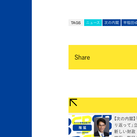
TAGS
ニュース
次の内閣
早稲田
Share
【次の内閣】
り返って」
新しい財政