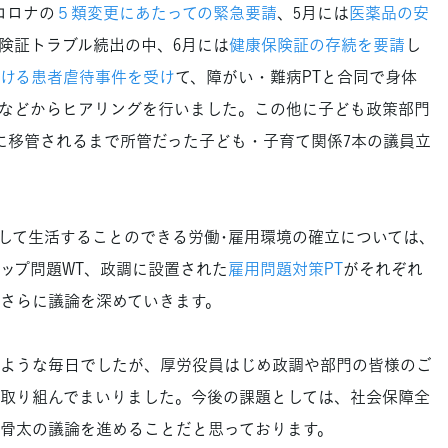
コロナの
５類変更にあたっての緊急要請
、5月には
医薬品の安
険証トラブル続出の中、6月には
健康保険証の存続を要請
し
ける患者虐待事件を受け
て、障がい・難病PTと合同で身体
などからヒアリングを行いました。この他に子ども政策部門
に移管されるまで所管だった子ども・子育て関係7本の議員立
て生活することのできる労働･雇用環境の確立については､
ップ問題WT、政調に設置された
雇用問題対策PT
がそれぞれ
さらに議論を深めていきます。
ような毎日でしたが、厚労役員はじめ政調や部門の皆様のご
取り組んでまいりました。今後の課題としては、社会保障全
骨太の議論を進めることだと思っております。