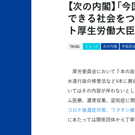
【次の内閣】「
できる社会をつ
ト厚生労働大臣
TAGS
ニュース
次の内閣
早稲田
厚労委員会において７本の政
水道行政の移管法など4本に賛
いてはその内容が伴わないとし
ム医療、遺骨収集、認知症に関
コロナ後遺症対策、ワクチン健
にあたっては関係団体から丁寧