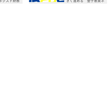
ネクスト財務
きく進める 金子恵美ネ
クスト農林水産大臣