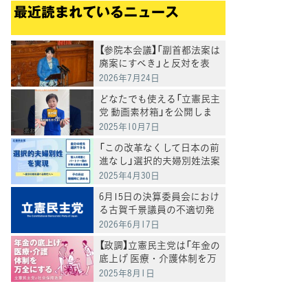
最近読まれているニュース
【参院本会議】「副首都法案は
廃案にすべき」と反対を表
明 岸真紀子議員
2026年7月24日
どなたでも使える「立憲民主
党 動画素材箱」を公開しま
した
2025年10月7日
「この改革なくして日本の前
進なし」選択的夫婦別姓法案
を提出
2025年4月30日
6月15日の決算委員会におけ
る古賀千景議員の不適切発
言と処分について
2026年6月17日
【政調】立憲民主党は「年金の
底上げ 医療・介護体制を万
全にする」
2025年8月1日