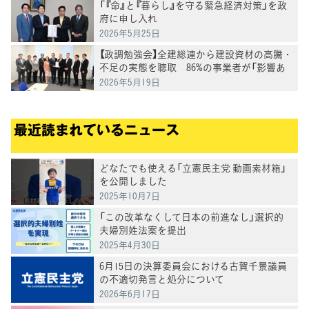
「『命』と『暮らし』を守る緊急経済対策」を政
府に申し入れ
2026年5月25日
【政調勉強会】全建総連から建設資材の高騰・
不足の実態を聴取 86%の事業者が「影響あ
り」
2026年5月19日
最近読まれているニュース
どなたでも使える「立憲民主党 動画素材箱」
を公開しました
2025年10月7日
「この改革なくして日本の前進なし」選択的
夫婦別姓法案を提出
2025年4月30日
6月15日の決算委員会における古賀千景議員
の不適切発言と処分について
2026年6月17日