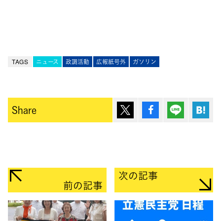
TAGS
ニュース
政調活動
広報紙号外
ガソリン
ポスト
シェア
Lineで送
は
Share
次の記事
前の記事