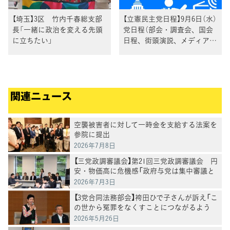
【埼玉】3区 竹内千春総支部
【立憲民主党日程】9月6日（水）
長「一緒に政治を変える先頭
党日程（部会・調査会、国会
に立ちたい」
日程、街頭演説、メディア出
演等）
関連ニュース
空襲被害者に対して一時金を支給する法案を
参院に提出
2026年7月8日
【三党政調審議会】第21回三党政調審議会 円
安・物価高に危機感「政府与党は集中審議と
党首討論を開催を」徳永政調会長
2026年7月3日
【3党合同法務部会】袴田ひで子さんが訴え「こ
の世から冤罪をなくすことにつながるよう
に」再審法改正案の課題についてヒアリング
2026年5月26日