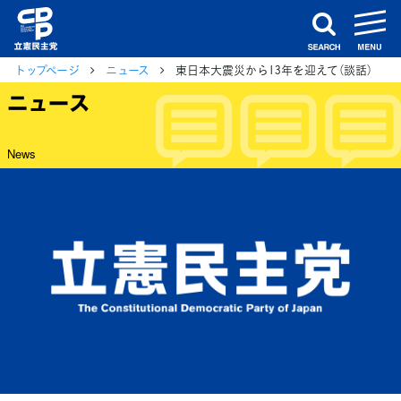
m
search
トップページ
ニュース
東日本大震災から13年を迎えて（談話）
ニュース
News