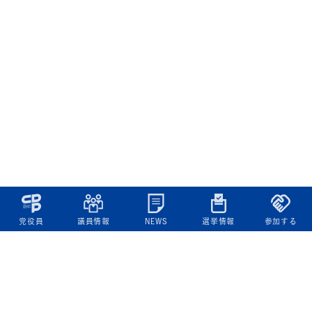
党役員
議員情報
NEWS
選挙情報
参加する
立憲民主党について
綱領
役員一覧
次の内閣
委員会委員一覧
議員・総支部長一覧
党本部所在地
都道府県連一覧