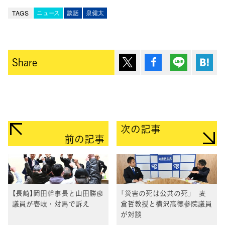
TAGS
ニュース
談話
泉健太
ポスト
シェア
Lineで送
は
Share
次の記事
前の記事
【長崎】岡田幹事長と山田勝彦
「災害の死は公共の死」 麦
議員が壱岐・対馬で訴え
倉哲教授と横沢高徳参院議員
が対談