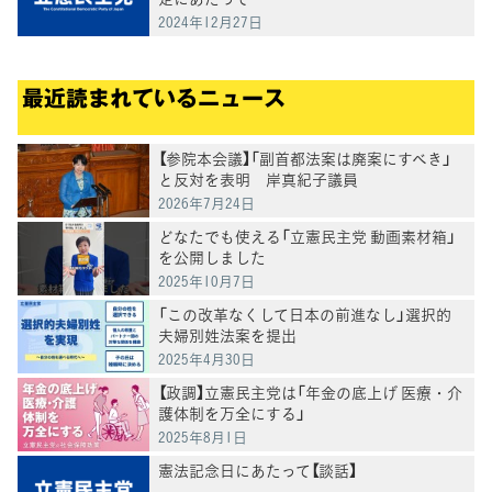
2024年12月27日
最近読まれているニュース
【参院本会議】「副首都法案は廃案にすべき」
と反対を表明 岸真紀子議員
2026年7月24日
どなたでも使える「立憲民主党 動画素材箱」
を公開しました
2025年10月7日
「この改革なくして日本の前進なし」選択的
夫婦別姓法案を提出
2025年4月30日
【政調】立憲民主党は「年金の底上げ 医療・介
護体制を万全にする」
2025年8月1日
憲法記念日にあたって【談話】