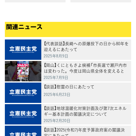
関連ニュース
【代表談話】長崎への原爆投下の日から80年を
迎えるにあたって
2025年8月9日
【岡山】くにともさよ候補「市長選で瀬戸内市
は変わった。今度は岡山県全体を変えると
き」泉健太常任顧問と訴え
2025年7月9日
【談話】慰霊の日にあたって
2025年6月23日
【談話】地球温暖化対策計画及び第7次エネル
ギー基本計画の閣議決定について
2025年2月20日
【談話】2025(令和7)年度予算政府案の閣議決
定にあたって