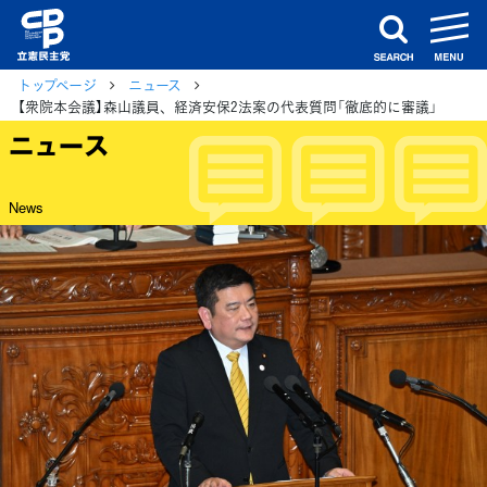
m
search
トップページ
ニュース
【衆院本会議】森山議員、経済安保2法案の代表質問「徹底的に審議」
ニュース
News