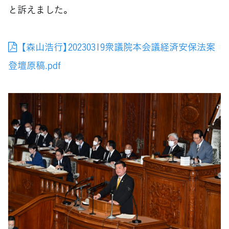
と訴えました。
【森山浩行】20230319衆議院本会議経済安保法案
登壇原稿.pdf