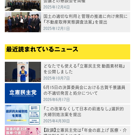
会議との懇談会を開催
2025年12月4日
国土の適切な利用と管理の推進に向け衆院に
「不動産取得実態調査法案」を提出
2025年12月1日
最近読まれているニュース
どなたでも使える「立憲民主党 動画素材箱」
を公開しました
2025年10月7日
6月15日の決算委員会における古賀千景議員
の不適切発言と処分について
2026年6月17日
「この改革なくして日本の前進なし」選択的
夫婦別姓法案を提出
2025年4月30日
【政調】立憲民主党は「年金の底上げ 医療・介