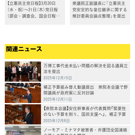
【立憲民主党日程】3月20日
衆議院正副議長に「立憲民主
（水・祝）～21日（木）党日程
党安定的な皇位継承に関する
（部会・調査会、国会日程、
検討委員会論点整理」を提出
街頭演説、メディア出演等）
関連ニュース
万博工事代金未払い問題の解決を図る議員立
法を提出
2025年12月15日
補正予算組み替え動議提出 衆院本会議で野
間議員が政府案に反対討論
2025年12月11日
【衆院本会議】安住幹事長が代表質問「緊要性
のない予算を削り、国民支援へ」、補正予算
案の"無駄"と"政治改革"を厳しく追及
2025年12月8日
ノーモア・ミナマタ被害者・弁護団全国連絡