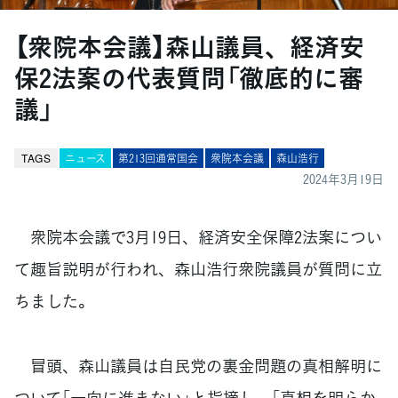
【衆院本会議】森山議員、経済安
保2法案の代表質問「徹底的に審
議」
TAGS
ニュース
第213回通常国会
衆院本会議
森山浩行
2024年3月19日
衆院本会議で3月19日、経済安全保障2法案につい
て趣旨説明が行われ、森山浩行衆院議員が質問に立
ちました。
冒頭、森山議員は自民党の裏金問題の真相解明に
ついて「一向に進まない」と指摘し、「真相を明らか