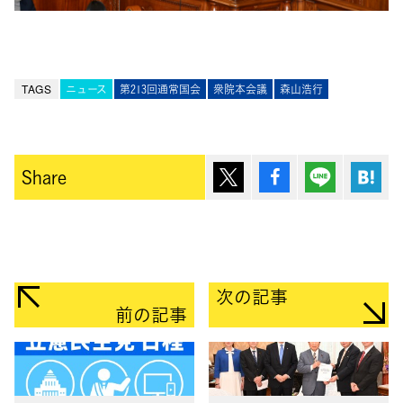
TAGS
ニュース
第213回通常国会
衆院本会議
森山浩行
ポスト
シェア
Lineで送
は
Share
次の記事
前の記事