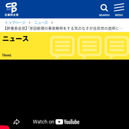
m
search
トップページ
ニュース
【幹事長会見】「岸田総理の事実解明をする気のなさが自民党の説明に表れている」岡田幹事長が指摘
ニュース
News