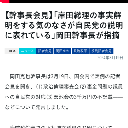
【幹事長会見】「岸田総理の事実解
明をする気のなさが自民党の説明
に表れている」岡田幹事長が指摘
TAGS
ニュース
記者会見
岡田克也
政治改革
役員記者会見
2024年3月19日
岡田克也幹事長は3月19日、国会内で定例の記者
会見を開き、（1）政治倫理審査会（2）裏金問題の議員
への自民党の対応（3）宏池会の3千万円の不記載——
などについて発言しました。
衆院政倫審での下村博文議員の弁明について、