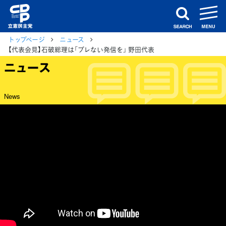
m
search
トップページ
ニュース
【代表会見】石破総理は「ブレない発信を」 野田代表
ニュース
News