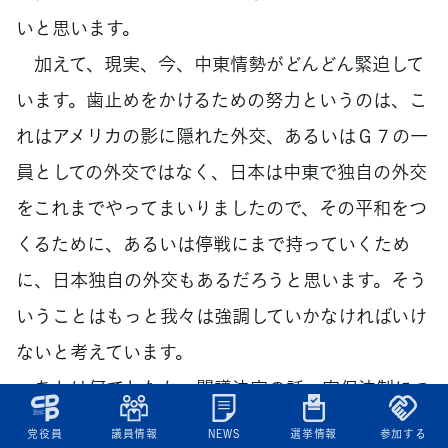
いと思います。
加えて、現実、今、中東情勢がどんどん緊迫して
います。歯止めをかけるための努力というのは、こ
れはアメリカの影に隠れた外交、あるいはＧ７の一
員としての外交ではなく、日本は中東で独自の外交
をこれまでやってまいりましたので、その平和をつ
くるために、あるいは停戦にまで持っていくため
に、日本独自の外交もあるだろうと思います。そう
いうことはもっと我々は強調していかなければいけ
ないと考えています。
あとは何でしたか。閣議決定の話。安保法制につ
いて。安保法制については、従来から申していると
党役員
議員情報
NEWS
選挙情報
参加する