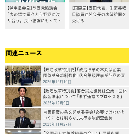
【幹事長会見】与野党協議会
【国際局】野田代表、朱豪英韓
「表の場で堂々と与野党が渡
日議員連盟会長の表敬訪問を
り合う。良い結論にもってい
受ける
く端緒に」小川幹事長
関連ニュース
【政治改革特別委】「政治改革の本丸は企業・
団体献金規制強化」落合筆頭理事が与党の審
議遅延を厳しく批判
2025年12月10日
【政治改革特別委】落合貴之議員は企業・団体
献金法案について「まず通常のプロセスを」
、与党の並行審議提案を拒否
2025年12月9日
自民提案の条文起草委員会「必要ではないと
いうことは明らか」大串憲法調査会長
2025年11月27日
「全国母と女性教職員の会」より要請を受