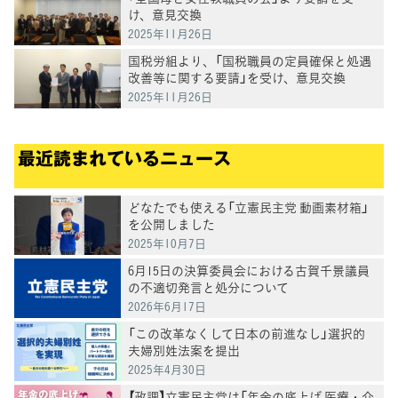
け、意見交換
2025年11月26日
国税労組より、「国税職員の定員確保と処遇
改善等に関する要請」を受け、意見交換
2025年11月26日
最近読まれているニュース
どなたでも使える「立憲民主党 動画素材箱」
を公開しました
2025年10月7日
6月15日の決算委員会における古賀千景議員
の不適切発言と処分について
2026年6月17日
「この改革なくして日本の前進なし」選択的
夫婦別姓法案を提出
2025年4月30日
【政調】立憲民主党は「年金の底上げ 医療・介