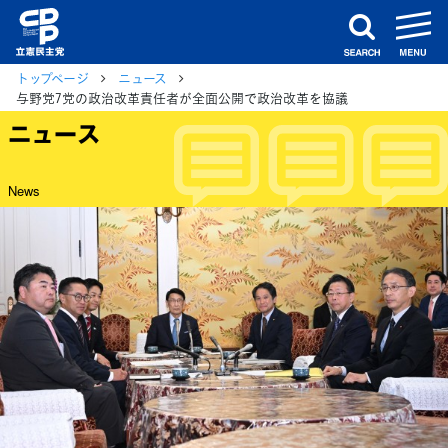
m
search
トップページ
ニュース
与野党7党の政治改革責任者が全面公開で政治改革を協議
ニュース
News