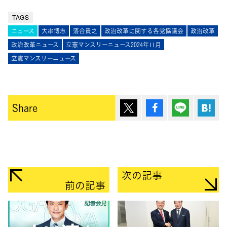
TAGS
ニュース
大串博志
落合貴之
政治改革に関する各党協議会
政治改革
政治改革ニュース
立憲マンスリーニュース2024年11月
立憲マンスリーニュース
ポスト
シェア
Lineで送
は
Share
次の記事
前の記事