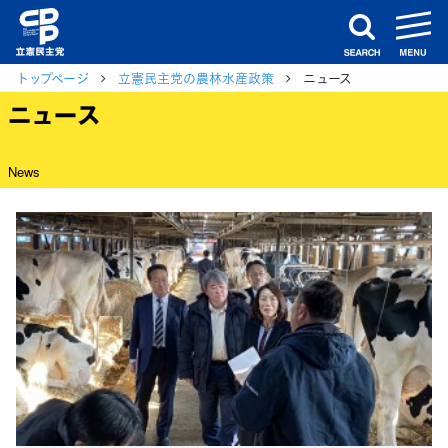
m
search
トップページ
立憲民主党の農林水産政策
ニュース
ニュース
News