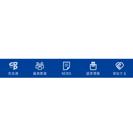
党役員
議員情報
NEWS
選挙情報
参加する
立憲民主党について
綱領
役員一覧
次の内閣
委員会委員一覧
議員・総支部長一覧
党本部所在地
都道府県連一覧
立憲民主党 活動計画・活動報告
ニュース