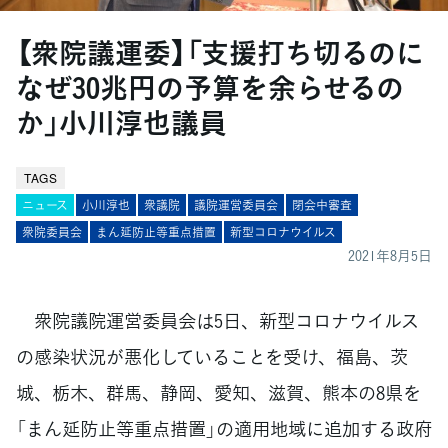
【衆院議運委】「支援打ち切るのに
なぜ30兆円の予算を余らせるの
か」小川淳也議員
TAGS
ニュース
小川淳也
衆議院
議院運営委員会
閉会中審査
衆院委員会
まん延防止等重点措置
新型コロナウイルス
2021年8月5日
衆院議院運営委員会は5日、新型コロナウイルス
の感染状況が悪化していることを受け、福島、茨
城、栃木、群馬、静岡、愛知、滋賀、熊本の8県を
「まん延防止等重点措置」の適用地域に追加する政府