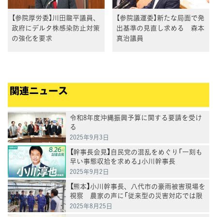
【参院厚労委】川田龍平議員、
【参院議運委】新たな局面で発
政府にデルタ株感染防止対策
出基準の見直し求める 森本
の強化を要求
真治議員
関連ニュース
令和8年度沖縄振興予算に関する要請を受け
る
2025年9月3日
【幹事長会見】自民党の混乱をめぐり「一刻も
早い事態収拾を求める」小川幹事長
2025年9月2日
【熊本】小川幹事長、八代市の豪雨被害現場を
視察 農家の声に「従来型の災害対応では限
界」
2025年8月25日