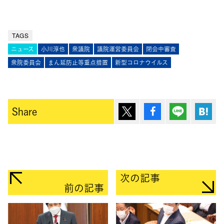
TAGS
ニュース
小川淳也
衆議院
議院運営委員会
閉会中審査
衆院委員会
まん延防止等重点措置
新型コロナウイルス
ポスト
シェア
Lineで送
は
Share
次の記事
前の記事