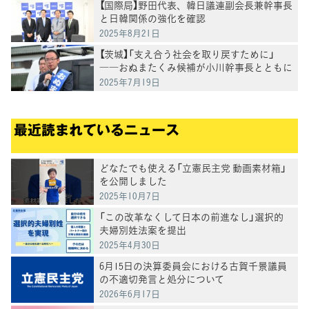
【国際局】野田代表、韓日議連副会長兼幹事長
と日韓関係の強化を確認
2025年8月21日
【茨城】「支え合う社会を取り戻すために」
――おぬまたくみ候補が小川幹事長とともに
2025年7月19日
最近読まれているニュース
どなたでも使える「立憲民主党 動画素材箱」
を公開しました
2025年10月7日
「この改革なくして日本の前進なし」選択的
夫婦別姓法案を提出
2025年4月30日
6月15日の決算委員会における古賀千景議員
の不適切発言と処分について
2026年6月17日