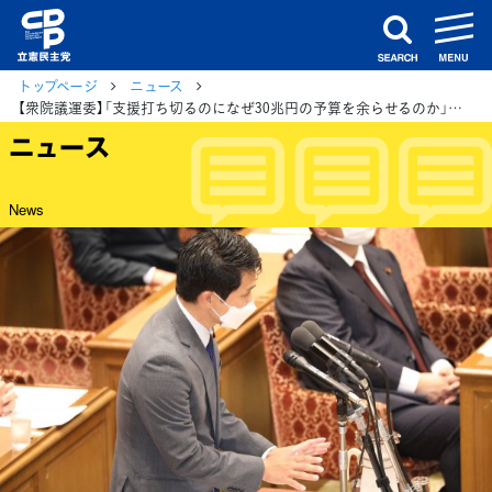
m
search
トップページ
ニュース
【衆院議運委】「支援打ち切るのになぜ30兆円の予算を余らせるのか」小川淳也議員
ニュース
News