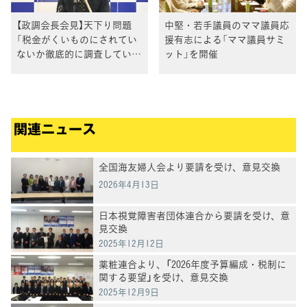
【政調会長会見】天下り問題
中堅・若手議員のママ議員応
「税金がくいものにされてい
援有志による「ママ議員サミ
ないか徹底的に調査してい
ット」を開催
く」
関連ニュース
全国海友婦人会より要請を受け、意見交換
2026年4月13日
日本視覚障害者団体連合から要請を受け、意
見交換
2025年12月12日
薬粧連合より、「2026年度予算編成・税制に
関する要望」を受け、意見交換
2025年12月9日