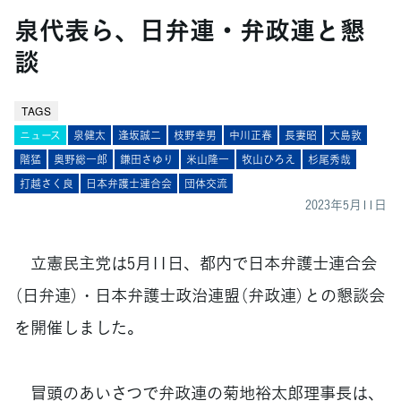
泉代表ら、日弁連・弁政連と懇
談
TAGS
ニュース
泉健太
逢󠄀坂誠二
枝野幸男
中川正春
長妻昭
大島敦
階猛
奥野総一郎
鎌田さゆり
米山隆一
牧山ひろえ
杉尾秀哉
打越さく良
日本弁護士連合会
団体交流
2023年5月11日
立憲民主党は5月11日、都内で日本弁護士連合会
（日弁連）・日本弁護士政治連盟（弁政連）との懇談会
を開催しました。
冒頭のあいさつで弁政連の菊地裕太郎理事長は、