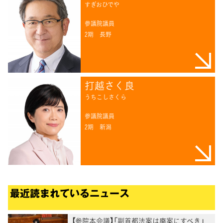
すぎおひでや
参議院議員
2期
長野
打越さく良
うちこしさくら
参議院議員
2期
新潟
最近読まれているニュース
【参院本会議】「副首都法案は廃案にすべき」