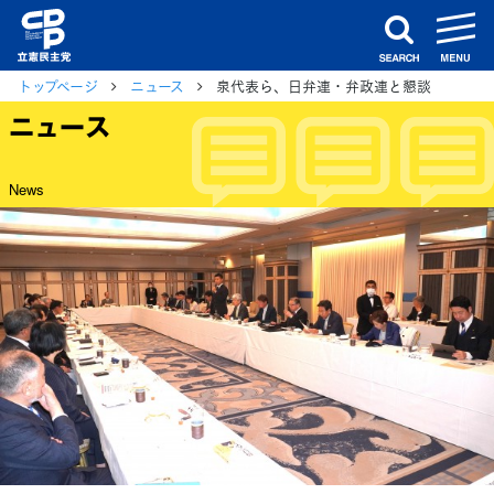
m
search
トップページ
ニュース
泉代表ら、日弁連・弁政連と懇談
ニュース
News