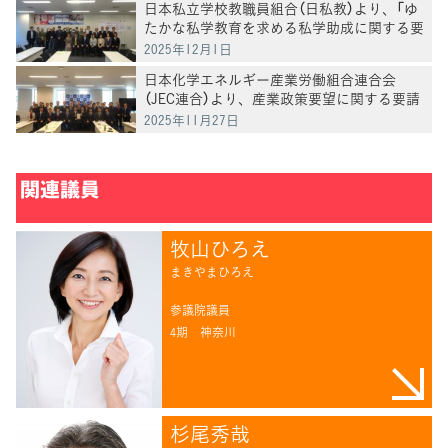
日本私立学校教職員組合（日私教）より、「ゆ
たかな私学教育を求める私学助成に関する要
請」を受け、意見交換
2025年12月1日
日本化学エネルギー産業労働組合連合会
（JEC連合）より、産業政策要望に関する要請
を受け、意見交換
2025年11月27日
関連議員
牧山ひろえ
まきやまひろえ
参議院議員
4期
神奈川
杉尾秀哉