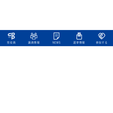
党役員
議員情報
NEWS
選挙情報
参加する
立憲民主党について
綱領
役員一覧
次の内閣
委員会委員一覧
議員・総支部長一覧
党本部所在地
都道府県連一覧
立憲民主党 活動計画・活動報告
ニュース
政策情報
基本政策
ビジョン２２
政策集
選挙政策
国会レポート
政調活動ニュース
提出法案