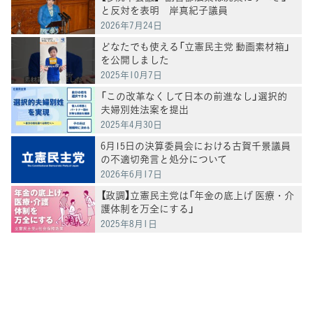
と反対を表明 岸真紀子議員
2026年7月24日
どなたでも使える「立憲民主党 動画素材箱」
を公開しました
2025年10月7日
「この改革なくして日本の前進なし」選択的
夫婦別姓法案を提出
2025年4月30日
6月15日の決算委員会における古賀千景議員
の不適切発言と処分について
2026年6月17日
【政調】立憲民主党は「年金の底上げ 医療・介
護体制を万全にする」
2025年8月1日