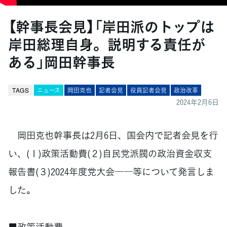
【幹事長会見】「岸田派のトップは
岸田総理自身。説明する責任が
ある」岡田幹事長
TAGS
ニュース
岡田克也
記者会見
役員記者会見
政治改革
2024年2月6日
岡田克也幹事長は2月6日、国会内で記者会見を行
い、(１)政策活動費(２)自民党派閥の政治資金収支
報告書(３)2024年度党大会――等について発言しま
した。
■政策活動費