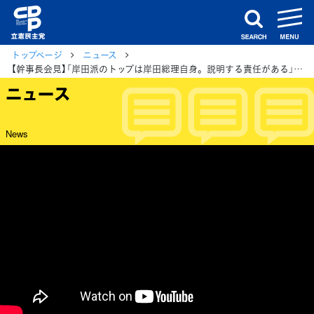
m
search
トップページ
ニュース
【幹事長会見】「岸田派のトップは岸田総理自身。説明する責任がある」岡田幹事長
ニュース
News