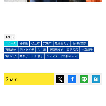
TAGS
ニュース
島根県
松江市
安来市
亀井亜紀子
西村智奈美
石橋通宏
岡本あき子
桜井周
早稲田ゆき
重徳和彦
岸真紀子
宮口治子
角智子
白石恵子
ジェンダー平等推進本部
ポスト
シェア
Lineで送
は
Share