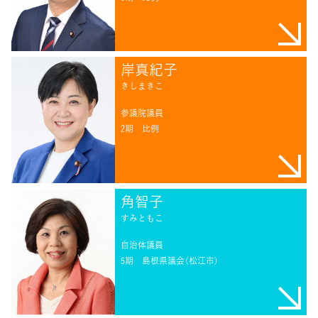
岸真紀子
きしまきこ
参議院議員
2期
比例
角智子
すみともこ
自治体議員
5期
島根県議会（松江市）