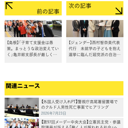
次の記事
前の記事
【島根】「子育て支援金は愚
【ジェンダー】西村智奈美代表
策。まっとうな政治変えてい
代行 未就学の子どもを抱え
く」亀井総支部長が厳しく指
選挙に臨んだ超党派の自治体
摘
議員から要請を受ける
関連ニュース
【外国人受け入れPT】警視庁高尾署留置場で
のクルド人男性死亡事案でヒアリング
2026年7月23日
【第97回メーデー中央大会】立憲民主党・参議
院議員が訴える「働く人が報われる社会」へ