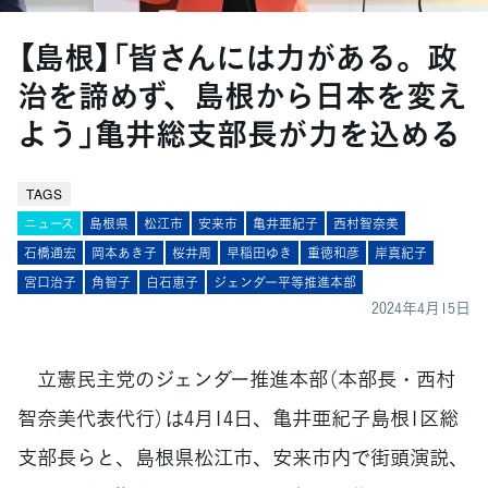
【島根】「皆さんには力がある。政
治を諦めず、島根から日本を変え
よう」亀井総支部長が力を込める
TAGS
ニュース
島根県
松江市
安来市
亀井亜紀子
西村智奈美
石橋通宏
岡本あき子
桜井周
早稲田ゆき
重徳和彦
岸真紀子
宮口治子
角智子
白石恵子
ジェンダー平等推進本部
2024年4月15日
立憲民主党のジェンダー推進本部（本部長・西村
智奈美代表代行）は4月14日、亀井亜紀子島根1区総
支部長らと、島根県松江市、安来市内で街頭演説、