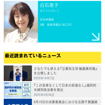
白石恵子
はくいしけいこ
自治体議員
5期
島根県議会（松江市）
最近読まれているニュース
どなたでも使える「立憲民主党 動画素材箱」
を公開しました
2025年10月7日
「この改革なくして日本の前進なし」選択的
夫婦別姓法案を提出
2025年4月30日
6月15日の決算委員会における古賀千景議員