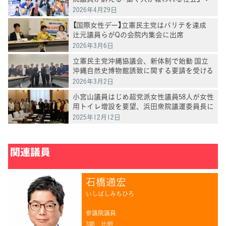
の転換
2026年4月29日
【国際女性デー】立憲民主党はパリテを達成
辻元議員らがQの会院内集会に出席
2026年3月6日
立憲民主党沖縄協議会、新体制で始動 国立
沖縄自然史博物館誘致に関する要請を受ける
2026年3月2日
小宮山議員はじめ超党派女性議員58人が女性
用トイレ増設を要望、浜田衆院議運委員長に
申し入れ
2025年12月12日
関連議員
石橋通宏
いしばしみちひろ
参議院議員
3期
比例