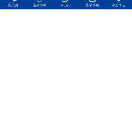
党役員
議員情報
NEWS
選挙情報
参加する
立憲民主党について
綱領
役員一覧
次の内閣
委員会委員一覧
議員・総支部長一覧
党本部所在地
都道府県連一覧
立憲民主党 活動計画・活動報告
ニュース
政策情報
基本政策
ビジョン２２
政策集
選挙政策
国会レポート
政調活動ニュース
提出法案
選挙情報
参院選2025選挙結果
衆院選2024選挙結果
参院選2022選挙結果
衆院選2021選挙結果
第20回統一地方自治体選挙 結果一覧
候補者公募2026