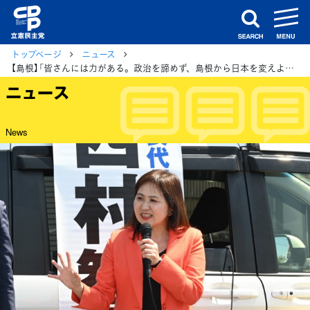
m
search
トップページ
ニュース
【島根】「皆さんには力がある。政治を諦めず、島根から日本を変えよう」亀井総支部長が力を込める
ニュース
News