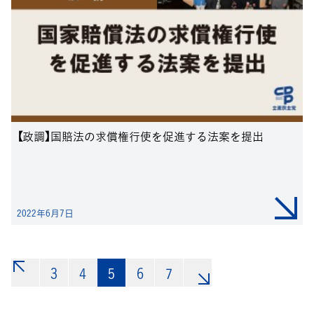
【政調】国賠法の求償権行使を促進する法案を提出
2022年6月7日
3
«
4
5
6
7
»