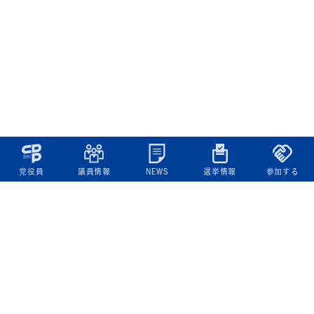
党役員
議員情報
NEWS
選挙情報
参加する
立憲民主党について
綱領
役員一覧
次の内閣
委員会委員一覧
議員・総支部長一覧
党本部所在地
都道府県連一覧
立憲民主党 活動計画・活動報告
ニュース