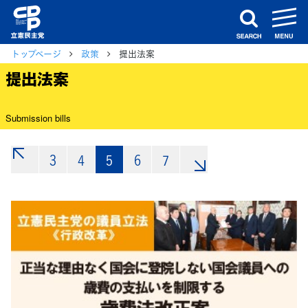
m
search
トップページ
政策
提出法案
提出法案
Submission bills
3
«
4
5
6
7
»