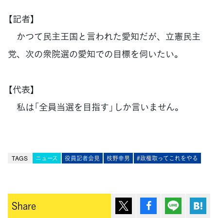
【記者】
かつて民主王国と言われた愛知だが、立憲民主
党、次の衆院選の愛知での目標を伺いたい。
【代表】
私は「全員当選を目指す」しか言いません。
TAGS
ニュース
役員記者会見
枝野幸男
#政権取ってこれをやる
ポスト
シェア
Lineで送
は
Share