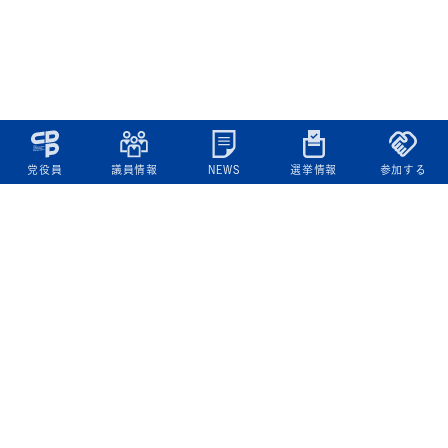
党役員
議員情報
NEWS
選挙情報
参加する
立憲民主党について
綱領
役員一覧
次の内閣
委員会委員一覧
議員・総支部長一覧
党本部所在地
都道府県連一覧
立憲民主党 活動計画・活動報告
ニュース
政策情報
基本政策
ビジョン２２
政策集
選挙政策
国会レポート