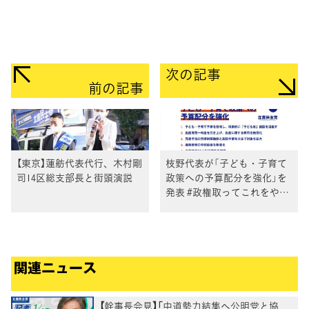
次の記事
前の記事
【東京】蓮舫代表代行、木村剛
枝野代表が「子ども・子育て
司14区総支部長と街頭演説
政策への予算配分を強化」を
発表 #政権取ってこれをやる
Vol.8
関連ニュース
【幹事長会見】「中道勢力結集へ公明党と協