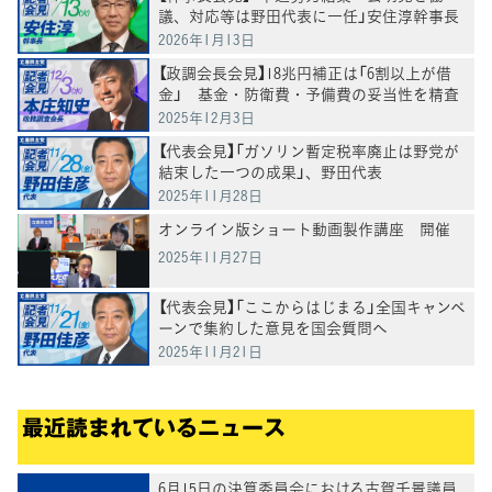
議、対応等は野田代表に一任」安住淳幹事長
2026年1月13日
【政調会長会見】18兆円補正は「6割以上が借
金」 基金・防衛費・予備費の妥当性を精査
へ、本庄政調会長
2025年12月3日
【代表会見】「ガソリン暫定税率廃止は野党が
結束した一つの成果」、野田代表
2025年11月28日
オンライン版ショート動画製作講座 開催
2025年11月27日
【代表会見】「ここからはじまる」全国キャンペ
ーンで集約した意見を国会質問へ
2025年11月21日
最近読まれているニュース
6月15日の決算委員会における古賀千景議員