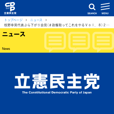
m
search
トップページ
ニュース
枝野幸男代表ぶら下がり会見（＃政権取ってこれをやるＶｏｌ．８）２０２１年１０月３日（日）
ニュース
News