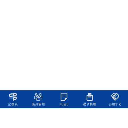
党役員
議員情報
NEWS
選挙情報
参加する
立憲民主党について