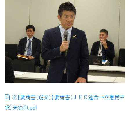
②【要請書（鏡文）】要請書（ＪＥＣ連合→立憲民主
党）未捺印.pdf