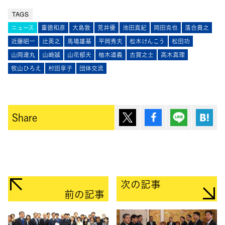
TAGS
ニュース
重徳和彦
大島敦
荒井優
池田真紀
岡田克也
落合貴之
近藤昭一
辻英之
馬場雄基
平岡秀夫
松木けんこう
松田功
山岡達丸
山崎誠
山花郁夫
柚木道義
古賀之士
高木真理
牧山ひろえ
村田享子
団体交流
ポスト
シェア
Lineで送
は
Share
次の記事
前の記事