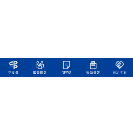
党役員
議員情報
NEWS
選挙情報
参加する
立憲民主党について
綱領
役員一覧
次の内閣
委員会委員一覧
議員・総支部長一覧
党本部所在地
都道府県連一覧
立憲民主党 活動計画・活動報告
ニュース