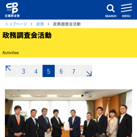
m
search
トップページ
政策
政務調査会活動
政務調査会活動
Activities
3
«
4
5
6
7
»