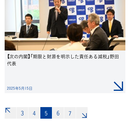
【次の内閣】「期限と財源を明示した責任ある減税」野田
代表
2025年5月15日
3
«
4
5
6
7
»