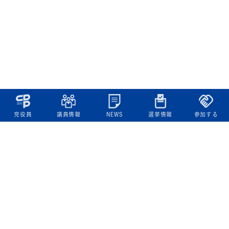
党役員
議員情報
NEWS
選挙情報
参加する
立憲民主党について
綱領
役員一覧
次の内閣
委員会委員一覧
議員・総支部長一覧
党本部所在地
都道府県連一覧
立憲民主党 活動計画・活動報告
ニュース
政策情報