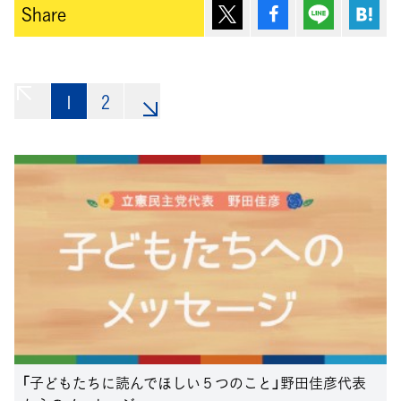
ポスト
シェア
Lineで送
は
Share
1
«
2
»
「子どもたちに読んでほしい５つのこと」野田佳彦代表