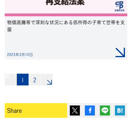
物価高騰等で深刻な状況にある低所得の子育て世帯を支
援
2023年3月10日
1
«
2
»
ポスト
シェア
Lineで送
は
Share